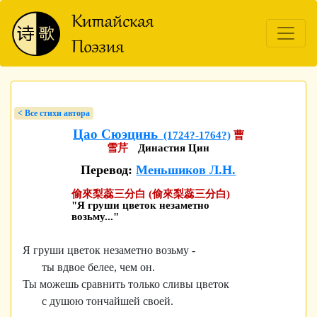
< Bсе стихи автора
Цао Сюэцинь
(1724?-1764?)
曹
雪芹
Династия Цин
Перевод:
Меньшиков Л.Н.
偷來梨蕊三分白 (偷來梨蕊三分白)
"Я груши цветок незаметно
возьму..."
Я груши цветок незаметно возьму -
ты вдвое белее, чем он.
Ты можешь сравнить только сливы цветок
с душою тончайшей своей.