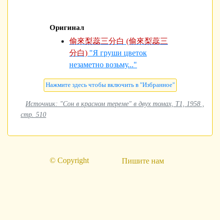
Оригинал
偷來梨蕊三分白 (偷來梨蕊三
分白)
"Я груши цветок
незаметно возьму..."
Источник: "Сон в красном тереме" в двух томах, Т1, 1958 ,
стр. 510
© Copyright
Пишите нам