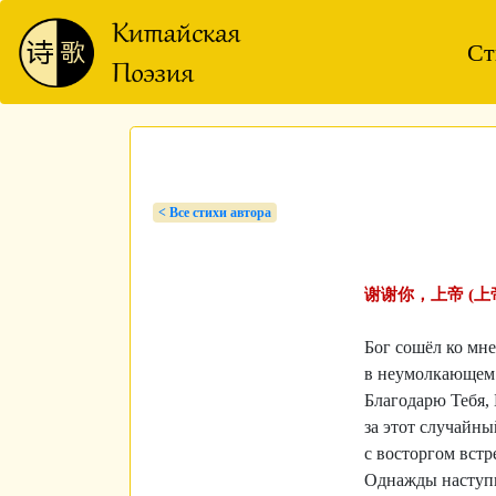
Ст
< Bсе стихи автора
谢谢你，上帝 (上
Бог сошёл ко мне
в неумолкающем 
Благодарю Тебя,
за этот случайны
с восторгом встр
Однажды наступ