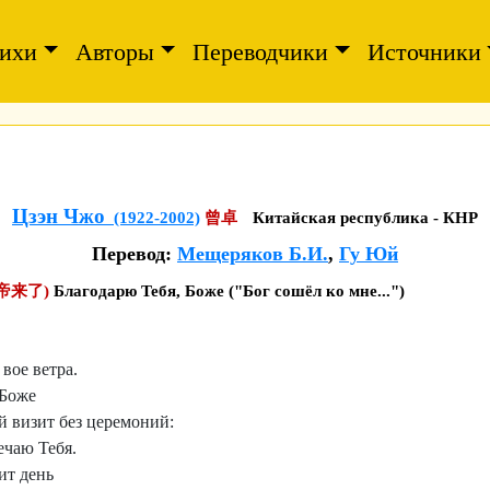
ихи
Авторы
Переводчики
Источники
Цзэн Чжо
(1922-2002)
曾卓
Китайская республика - КНР
Перевод:
Мещеряков Б.И.
,
Гу Юй
帝来了)
Благодарю Тебя, Боже ("Бог сошёл ко мне...")
вое ветра.
 Боже
й визит без церемоний:
ечаю Тебя.
ит день