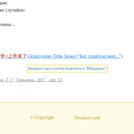
дам:
 же случайно
чанье...
帝 (上帝来了)
Благодарю Тебя, Боже ("Бог сошёл ко мне...")
 Т. 1", Тяньцзинь, 2017 , стр. 53
© Copyright
Пишите нам