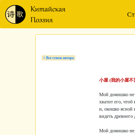
Ст
< Bсе стихи автора
小屋 (我的小屋不
Мой домишко не 
хватит его, чтоб
и, окошко ясной
видеть древнего 
Мой домишко не 