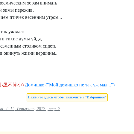
 космическим хорам внимать
ой зимы пережив,
ием птичек весенним утром...
так уж мал:
ы в тихие думы уйдя,
письменным столиком сидеть
си окинуть жизни вершины...
小屋不算小)
Домишко ("Мой домишко не так уж мал...")
 Т. 1", Тяньцзинь, 2017 , стр. 7