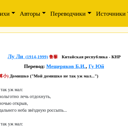
ихи
Авторы
Переводчики
Источники
Лу Ли
(1914-1999)
鲁藜
Китайская республика - КНР
Перевод:
Мещеряков Б.И.
,
Гу Юй
算小)
Домишко ("Мой домишко не так уж мал...")
так уж мал:
 вольготно лечь отдохнуть,
 ночью открыв,
дальнего неба звёздную россыпь...
так уж мал: