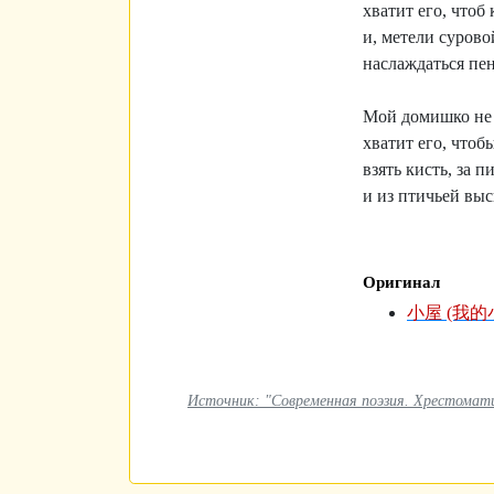
хватит его, чтоб
и, метели суров
наслаждаться пен
Мой домишко не 
хватит его, чтоб
взять кисть, за 
и из птичьей вы
Оригинал
小屋 (我的
Источник: "Современная поэзия. Хрестоматия.