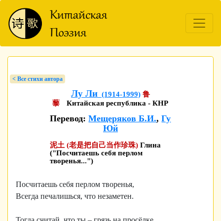
< Bсе стихи автора
Лу Ли
(1914-1999)
鲁
藜
Китайская республика - КНР
Перевод:
Мещеряков Б.И.
,
Гу
Юй
泥土 (老是把自己当作珍珠)
Глина
("Посчитаешь себя перлом
творенья...")
Посчитаешь себя перлом творенья,
Всегда печалишься, что незаметен.
Тогда считай, что ты – грязь на просёлке,