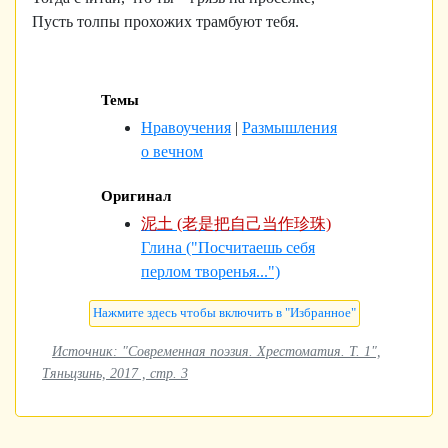
Пусть толпы прохожих трамбуют тебя.
Темы
Нравоучения
|
Размышления
о вечном
Оригинал
泥土 (老是把自己当作珍珠)
Глина ("Посчитаешь себя
перлом творенья...")
Источник: "Современная поэзия. Хрестоматия. Т. 1",
Тяньцзинь, 2017 , стр. 3