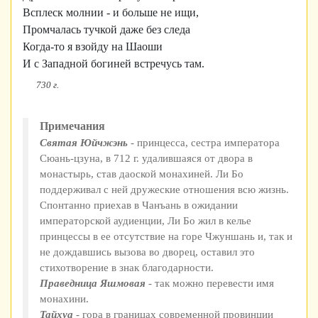
Всплеск молнии - и больше не ищи,
Промчалась тучкой даже без следа
Когда-то я взойду на Шаоши
И с Западной богиней встречусь там.
730 г.
Примечания
Святая Юйчжэнь
- принцесса, сестра императора
Сюань-цзуна, в 712 г. удалившаяся от двора в
монастырь, став даоской монахиней. Ли Бо
поддерживал с ней дружеские отношения всю жизнь.
Спонтанно приехав в Чанъань в ожидании
императорской аудиенции, Ли Бо жил в келье
принцессы в ее отсутствие на горе Чжуншань и, так и
не дождавшись вызова во дворец, оставил это
стихотворение в знак благодарности.
Праведница Яшмовая
- так можно перевести имя
монахини.
Тайхуа
- гора в границах современной провинции