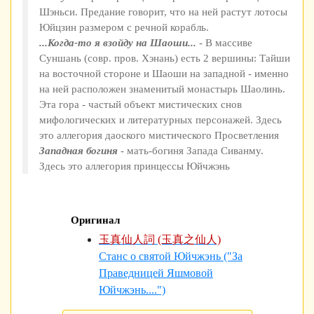
Шэньси. Предание говорит, что на ней растут лотосы
Юйцзин размером с речной корабль.
...Когда-то я взойду на Шаоши...
- В массиве
Суншань (совр. пров. Хэнань) есть 2 вершины: Тайши
на восточной стороне и Шаоши на западной - именно
на ней расположен знаменитый монастырь Шаолинь.
Эта гора - частый объект мистических снов
мифологических и литературных персонажей. Здесь
это аллегория даоского мистического Просветления
Западная богиня
- мать-богиня Запада Сиванму.
Здесь это аллегория принцессы Юйчжэнь
Оригинал
玉真仙人詞 (玉真之仙人)
Станс о святой Юйчжэнь ("За
Праведницей Яшмовой
Юйчжэнь....")