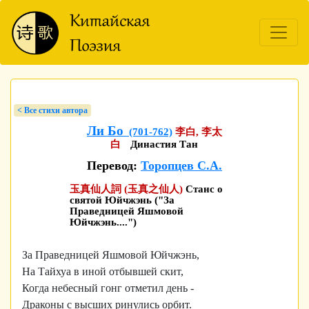
< Bсе стихи автора
Ли Бо
(701-762)
李白, 李太
白
Династия Тан
Перевод:
Торопцев С.А.
玉真仙人詞 (玉真之仙人)
Станс о
святой Юйчжэнь ("За
Праведницей Яшмовой
Юйчжэнь....")
За Праведницей Яшмовой Юйчжэнь,
На Тайхуа в иной отбывшей скит,
Когда небесный гонг отметил день -
Драконы с высших ринулись орбит.