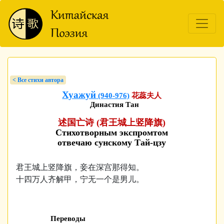
< Bсе стихи автора
Хуажуй
(940-976)
花蕊夫人
Династия Тан
述国亡诗 (君王城上竖降旗)
Стихотворным экспромтом
отвечаю сунскому Тай-цзу
君王城上竖降旗，妾在深宫那得知。
十四万人齐解甲，宁无一个是男儿。
Переводы