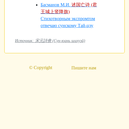
Басманов М.И.
述国亡诗 (君
王城上竖降旗)
Стихотворным экспромтом
отвечаю сунскому Тай-цзу
Источник: 宋元詩會 (Сун-юань шихуэй)
© Copyright
Пишите нам