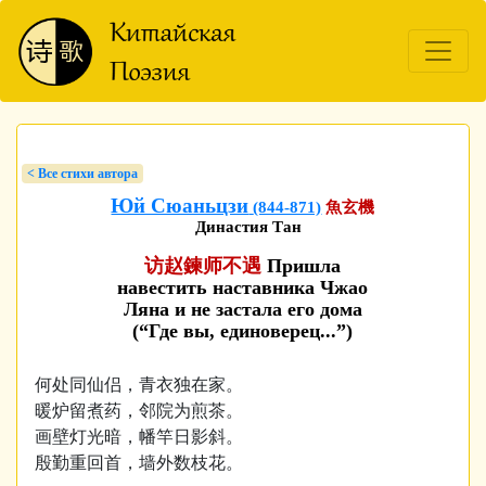
< Bсе стихи автора
Юй Сюаньцзи
(844-871)
魚玄機
Династия Тан
访赵鍊师不遇
Пришла
навестить наставника Чжао
Ляна и не застала его дома
(“Где вы, единоверец...”)
何处同仙侣，青衣独在家。
暖炉留煮药，邻院为煎茶。
画壁灯光暗，幡竿日影斜。
殷勤重回首，墙外数枝花。