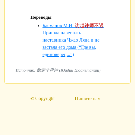
Переводы
Басманов М.И.
访赵鍊师不遇
Пришла навестить
наставника Чжао Ляна и не
застала его дома (“Где вы,
единоверец...”)
Источник: 御定全唐诗 (Юйдин Цюаньтанши)
© Copyright
Пишите нам