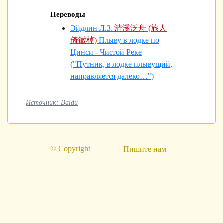
Переводы
Эйдлин Л.З.
清溪泛舟 (旅人
倚徵棹)
Плыву в лодке по
Цинси - Чистой Реке
("Путник, в лодке плывущий,
направляется далеко…")
Источник: Baidu
© Copyright
Пишите нам