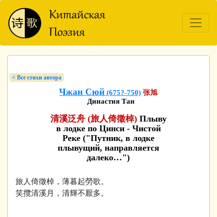
< Bсе стихи автора
Чжан Сюй
(675?-750)
张旭
Династия Тан
清溪泛舟 (旅人倚徵棹)
Плыву
в лодке по Цинси - Чистой
Реке ("Путник, в лодке
плывущий, направляется
далеко…")
旅人倚徵棹，薄暮起勞歌。
笑攬清溪月，清輝不厭多。