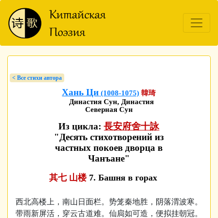
< Bсе стихи автора
Хань Ци
(1008-1075)
韓琦
Династия Сун, Династия
Северная Сун
Из цикла:
長安府舍十詠
"Десять стихотворений из
частных покоев дворца в
Чанъане"
其七 山楼
7. Башня в горах
西北高楼上，南山日面栏。势笼秦地胜，阴落渭波寒。
带雨新屏活，穿云古道难。仙扃如可造，便拟挂朝冠。