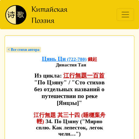
< Bсе стихи автора
Цянь Ци
(722-780)
錢起
Династия Тан
Из цикла:
江行無題一百首
"По Цзяну" / "Сто стихов
без отдельных названий о
путешествии по реке
[Янцзы]"
江行無題 其三十四 (睡穩葉舟
輕)
34. По Цзяну ("Мирно
сплю. Как лепесток, легок
челн…")