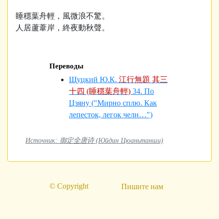
睡穩葉舟輕，風微浪不驚。
人居蘆葦岸，終夜動秋聲。
Переводы
Щуцкий Ю.К.
江行無題 其三
十四 (睡穩葉舟輕)
34. По
Цзяну ("Мирно сплю. Как
лепесток, легок челн…")
Источник: 御定全唐诗 (Юйдин Цюаньтанши)
© Copyright
Пишите нам