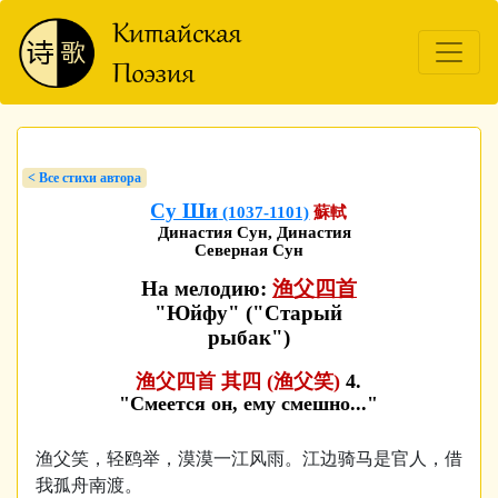
< Bсе стихи автора
Су Ши
(1037-1101)
蘇軾
Династия Сун, Династия
Северная Сун
На мелодию:
渔父四首
"Юйфу" ("Старый
рыбак")
渔父四首 其四 (渔父笑)
4.
"Смеется он, ему смешно..."
渔父笑，轻鸥举，漠漠一江风雨。江边骑马是官人，借
我孤舟南渡。