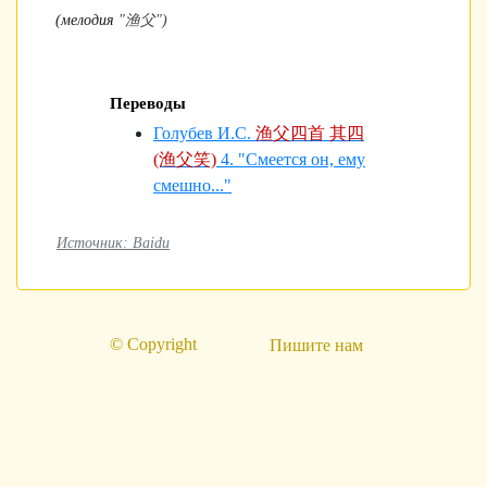
(мелодия
"渔父")
Переводы
Голубев И.С.
渔父四首 其四
(渔父笑)
4. "Смеется он, ему
смешно..."
Источник: Baidu
© Copyright
Пишите нам