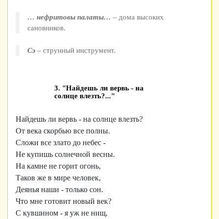
… нефритовы палаты…
– дома высоких
сановников.
Сэ
– струнный инструмент.
3. "Найдешь ли вервь - на
солнце влезть?..."
Найдешь ли вервь - на солнце влезть?
От века скорбью все полны.
Сложи все злато до небес -
Не купишь солнечной весны.
На камне не горит огонь,
Таков же в мире человек,
Деянья наши - только сон.
Что мне готовит новый век?
С кувшином - я уж не нищ,