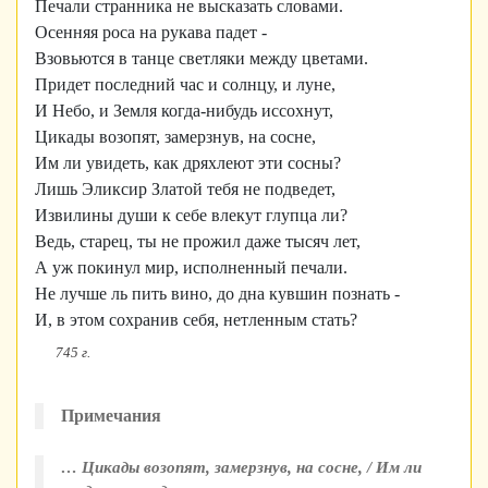
Печали странника не высказать словами.
Осенняя роса на рукава падет -
Взовьются в танце светляки между цветами.
Придет последний час и солнцу, и луне,
И Небо, и Земля когда-нибудь иссохнут,
Цикады возопят, замерзнув, на сосне,
Им ли увидеть, как дряхлеют эти сосны?
Лишь Эликсир Златой тебя не подведет,
Извилины души к себе влекут глупца ли?
Ведь, старец, ты не прожил даже тысяч лет,
А уж покинул мир, исполненный печали.
Не лучше ль пить вино, до дна кувшин познать -
И, в этом сохранив себя, нетленным стать?
745 г.
Примечания
… Цикады возопят, замерзнув, на сосне, / Им ли