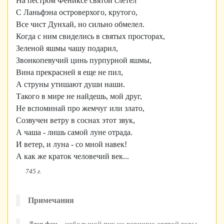
На пестром Фениксе святой слетел
С Ланьфэна островерхого, крутого,
Все чист Дунхай, но сильно обмелел.
Когда с ним свиделись в святых просторах,
Зеленой яшмы чашу подарил,
Звонкопевучий цинь пурпурной яшмы,
Вина прекрасней я еще не пил,
А струны утишают души наши.
Такого в мире не найдешь, мой друг,
Не вспоминай про жемчуг или злато,
Созвучен ветру в соснах этот звук,
А чаша - лишь самой луне отрада.
И ветер, и луна - со мной навек!
А как же краток человечий век...
745 г.
Примечания