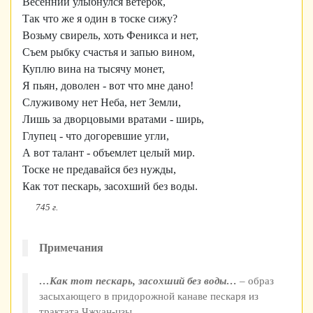
Весенний улыбнулся ветерок,
Так что же я один в тоске сижу?
Возьму свирель, хоть Феникса и нет,
Съем рыбку счастья и запью вином,
Куплю вина на тысячу монет,
Я пьян, доволен - вот что мне дано!
Служивому нет Неба, нет Земли,
Лишь за дворцовыми вратами - ширь,
Глупец - что догоревшие угли,
А вот талант - объемлет целый мир.
Тоске не предавайся без нужды,
Как тот пескарь, засохший без воды.
745 г.
Примечания
…Как тот пескарь, засохший без воды…
– образ
засыхающего в придорожной канаве пескаря из
трактата Чжуан-цзы.