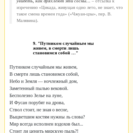
увидеть, как дряхлеют эти сосны…
– отсылка к
изречению «Цикада, живущая одно лето, не знает, что
такое смена времен года» («Чжуан-цзы», пер. В.
Малявина).
9. "Путником случайным мы
живем, в смерти лишь
становимся собой …"
Путником случайным мы живем,
В смерти лишь становимся собой,
Небо и Земля — ночлежный дом,
Заметенный пылью вековой.
Бесполезно Зелье на луне,
И Фусан порубят на дрова,
Ствол стоит, не зная о весне,
Выцветшим костям нужны ль слова?
Мир всегда исполнен вздохов был...
Стоит ли ценить мирскую пыль?!