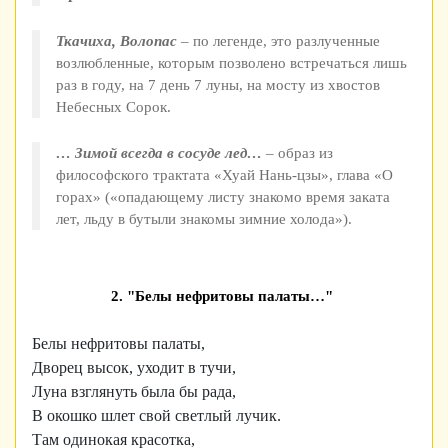
Ткачиха, Волопас
– по легенде, это разлученные
возлюбленные, которым позволено встречаться лишь
раз в году, на 7 день 7 луны, на мосту из хвостов
Небесных Сорок.
… Зимой всегда в сосуде лед…
– образ из
философского трактата «Хуай Нань-цзы», глава «О
горах» («опадающему листу знакомо время заката
лет, льду в бутыли знакомы зимние холода»).
2. "Белы нефритовы палаты…"
Белы нефритовы палаты,
Дворец высок, уходит в тучи,
Луна взглянуть была бы рада,
В окошко шлет свой светлый лучик.
Там одинокая красотка,