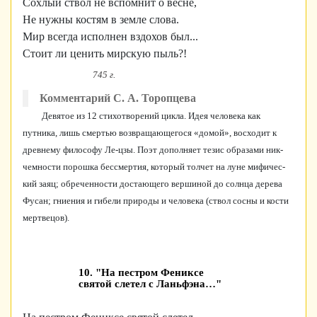
Сохлый ствол не вспомнит о весне,
Не нужны костям в земле слова.
Мир всегда исполнен вздохов был...
Стоит ли ценить мирскую пыль?!
745 г.
Комментарий С. А. Торопцева
Девятое из 12 стихотворений цикла. Идея человека как
путника, лишь смертью возвращающегося «домой», восходит к
древнему философу Ле-цзы. Поэт дополняет тезис образами ник­
чемности порошка бессмертия, который толчет на луне мифичес­
кий заяц; обреченности достающего вершиной до солнца дерева
Фусан; гниения и гибели природы и человека (ствол сосны и кос­ти
мертвецов).
10. "На пестром Фениксе
святой слетел с Ланьфэна…"