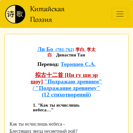
Ли Бо
(701-762)
李白, 李太
白
Династия Тан
Перевод:
Торопцев С.А.
拟古十二首 [Ни гу ши эр
шоу]
"Подражаю древним"
/ "Подражание древнему"
(12 стихотворений)
1. "Как ты исчислишь
небеса…"
Как ты исчислишь небеса -
Блестящих звезд несметный рой?