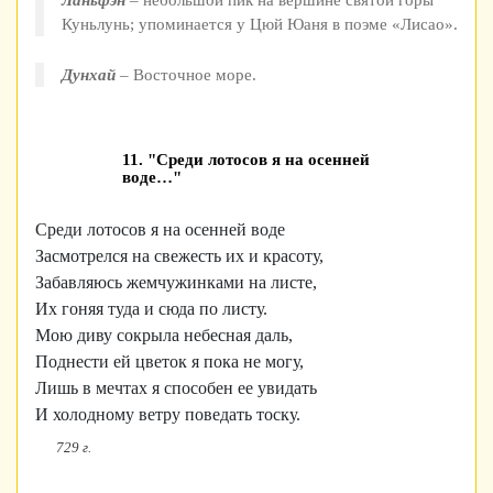
Ланьфэн
– небольшой пик на вершине святой горы
Куньлунь; упоминается у Цюй Юаня в поэме «Лисао».
Дунхай
– Восточное море.
11. "Среди лотосов я на осенней
воде…"
Среди лотосов я на осенней воде
Засмотрелся на свежесть их и красоту,
Забавляюсь жемчужинками на листе,
Их гоняя туда и сюда по листу.
Мою диву сокрыла небесная даль,
Поднести ей цветок я пока не могу,
Лишь в мечтах я способен ее увидать
И холодному ветру поведать тоску.
729 г.