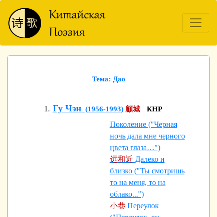
Тема: Дао
Гу Чэн
(1956-1993)
顧城
КНР
Поколение ("Черная
ночь дала мне черного
цвета глаза…")
远和近
Далеко и
близко ("Ты смотришь
то на меня, то на
облако...")
小巷
Переулок