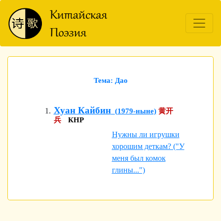
Тема: Дао
Хуан Кайбин
(1979-ныне)
黄开
兵
КНР
Нужны ли игрушки
хорошим деткам? ("У
меня был комок
глины...")