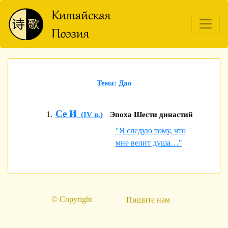
Тема: Дао
Се И
(IV в.)
Эпоха Шести династий
"Я следую тому, что
мне велит душа…"
© Copyright
Пишите нам