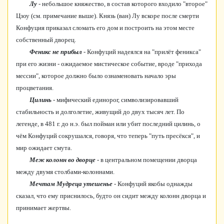
Лу
- небольшое княжество, в состав которого входило "второе"
Цзоу (см. примечание выше). Князь (ван) Лу вскоре после смерти
Конфуция приказал сломать его дом и построить на этом месте
собственный дворец.
Феникс не прибыл
- Конфуций надеялся на "прилёт феникса"
при его жизни - ожидаемое мистическое событие, вроде "прихода
мессии", которое должно было ознаменовать начало эры
процветания.
Цилинь
- мифический единорог, символизировавший
стабильность и долголетие, живущий до двух тысяч лет. По
легенде, в 481 г. до н.э. был пойман или убит последний цилинь, о
чём Конфуций сокрушался, говоря, что теперь "путь пресёкся", и
мир ожидает смута.
Меж колонн во дворце
- в центральном помещении дворца
между двумя столбами-колоннами.
Мечтам Мудреца утешенье
- Конфуций якобы однажды
сказал, что ему приснилось, будто он сидит между колонн дворца и
принимает жертвы.