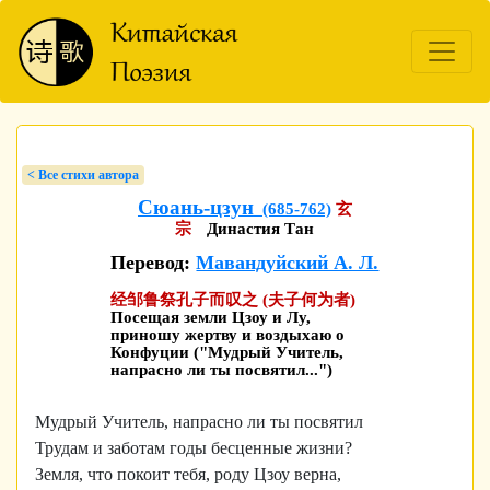
< Bсе стихи автора
Сюань-цзун
(685-762)
玄
宗
Династия Тан
Перевод:
Мавандуйский А. Л.
经邹鲁祭孔子而叹之 (夫子何为者)
Посещая земли Цзоу и Лу,
приношу жертву и воздыхаю о
Конфуции ("Мудрый Учитель,
напрасно ли ты посвятил...")
Мудрый Учитель, напрасно ли ты посвятил
Трудам и заботам годы бесценные жизни?
Земля, что покоит тебя, роду Цзоу верна,