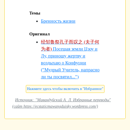
Темы
Бренность жизни
Оригинал
经邹鲁祭孔子而叹之 (夫子何
为者)
Посещая земли Цзоу и
Лу, приношу жертву и
воздыхаю о Конфуции
("Мудрый Учитель, напрасно
ли ты посвятил...")
Источник: "Мавандуйский А. Л. Избранные переводы"
(сайт https://ecstaticmawangduisky.wordpress.com/)