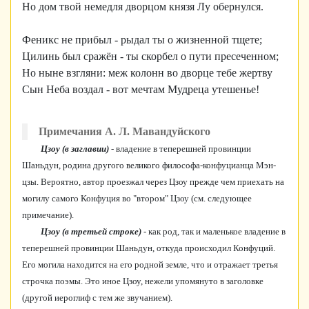
Но дом твой немедля дворцом князя Лу обернулся.
Феникс не прибыл - рыдал ты о жизненной тщете;
Цилинь был сражён - ты скорбел о пути пресеченном;
Но ныне взгляни: меж колонн во дворце тебе жертву
Сын Неба воздал - вот мечтам Мудреца утешенье!
Примечания А. Л. Мавандуйского
Цзоу (в заглавии)
- владение в теперешней провинции
Шаньдун, родина другого великого философа-конфуцианца Мэн-
цзы. Вероятно, автор проезжал через Цзоу прежде чем приехать на
могилу самого Конфуция во "втором" Цзоу (см. следующее
примечание).
Цзоу (в третьей строке)
- как род, так и маленькое владение в
теперешней провинции Шаньдун, откуда происходил Конфуций.
Его могила находится на его родной земле, что и отражает третья
строчка поэмы. Это иное Цзоу, нежели упомянуто в заголовке
(другой иероглиф с тем же звучанием).