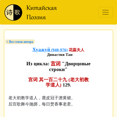
< Bсе стихи автора
Хуажуй
(940-976)
花蕊夫人
Династия Тан
Из цикла:
宫词
"Дворцовые
строки"
宫词 其一百二十九 (老大初教
学道人)
129.
老大初教学道人，鹿皮冠子澹黄裙。
后宫歌舞今抛掷，每日焚香事老君。