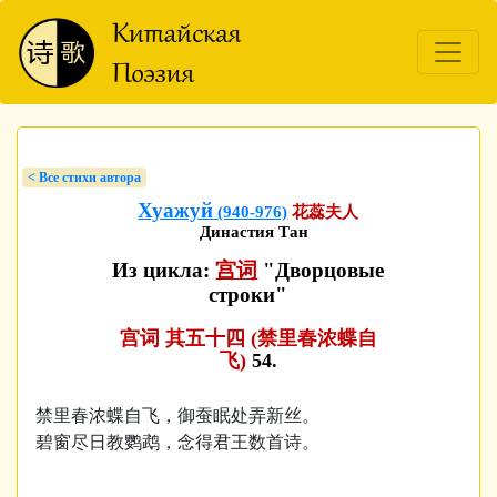
< Bсе стихи автора
Хуажуй
(940-976)
花蕊夫人
Династия Тан
Из цикла:
宫词
"Дворцовые
строки"
宫词 其五十四 (禁里春浓蝶自
飞)
54.
禁里春浓蝶自飞，御蚕眠处弄新丝。
碧窗尽日教鹦鹉，念得君王数首诗。