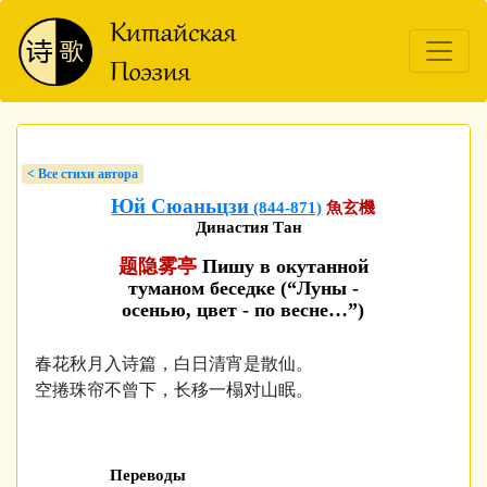
< Bсе стихи автора
Юй Сюаньцзи
(844-871)
魚玄機
Династия Тан
题隐雾亭
Пишу в окутанной
туманом беседке (“Луны -
осенью, цвет - по весне…”)
春花秋月入诗篇，白日清宵是散仙。
空捲珠帘不曾下，长移一榻对山眠。
Переводы