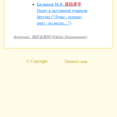
Басманов М.И.
题隐雾亭
Пишу в окутанной туманом
беседке (“Луны - осенью,
цвет - по весне…”)
Источник: 御定全唐诗 (Юйдин Цюаньтанши)
© Copyright
Пишите нам