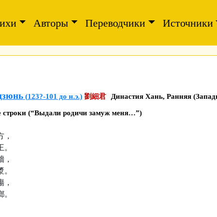
ихи
Авторы
Переводчики
Источники
цзюнь
(123?-101 до н.э.)
劉細君
Династия Хань, Ранняя (Запад
 строки (“Выдали родичи замуж меня…”)
方，
王。
牆，
漿。
傷，
鄉。