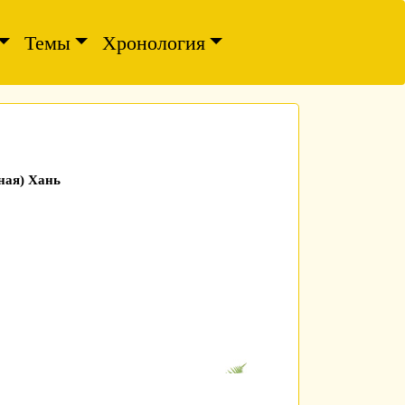
Темы
Хронология
ная) Хань