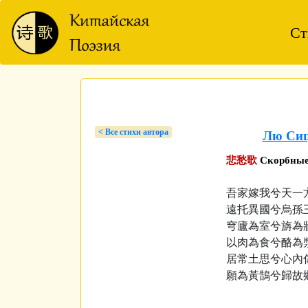
Ст
< Bсе стихи автора
Лю Си
悲愁歌
Скорбные
吾家嫁我兮天一
遠托異國兮烏孫
穹廬為室兮旃為
以肉為食兮酪為
居常土思兮心內
願為黃鵠兮歸故