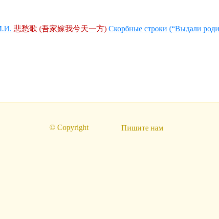
М.И.
悲愁歌 (吾家嫁我兮天一方)
Скорбные строки (“Выдали род
© Copyright
Пишите нам