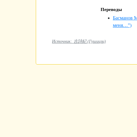
Переводы
Басманов 
меня…”)
Источник: 古詩紀 (Гушицзи)