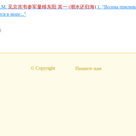
.М.
见京兆韦参军量移东阳 其一 (潮水还归海)
1. "Волны прилив
я в море..."
)
© Copyright
Пишите нам