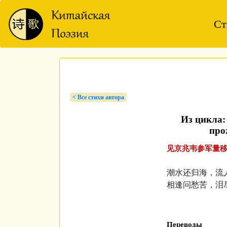
Ст
< Bсе стихи автора
Из цикла
про
见京兆韦参军量移东
潮水还归海，流
相逢问愁苦，泪
Переводы