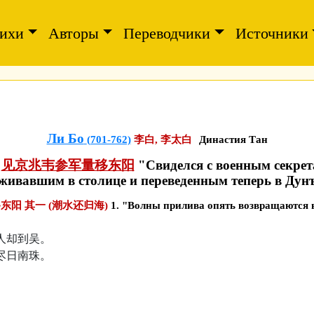
ихи
Авторы
Переводчики
Источники
Ли Бо
(701-762)
李白, 李太白
Династия Тан
:
见京兆韦参军量移东阳
"Свиделся с военным секрет
живавшим в столице и переведенным теперь в Дун
阳 其一 (潮水还归海)
1. "Волны прилива опять возвращаются в
人却到吴。
尽日南珠。