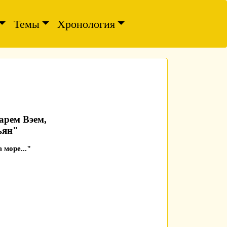
Темы
Хронология
арем Вэем,
ъян"
 море..."