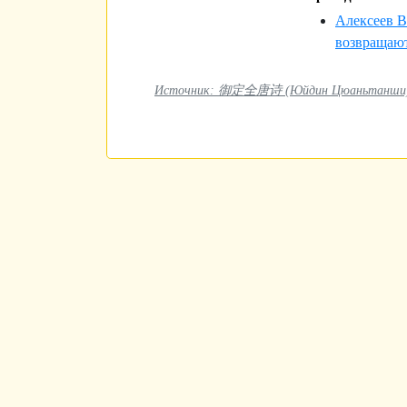
Алексеев В
возвращаютс
Источник: 御定全唐诗 (Юйдин Цюаньтанши