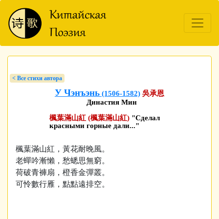
< Bсе стихи автора
У Чэнъэнь
(1506-1582)
吳承恩
Династия Мин
楓葉滿山紅 (楓葉滿山紅)
"Сделал
красными горные дали..."
楓葉滿山紅，黃花耐晚風。
老蟬吟漸懶，愁蟋思無窮。
荷破青褲扇，橙香金彈叢。
可怜數行雁，點點遠排空。