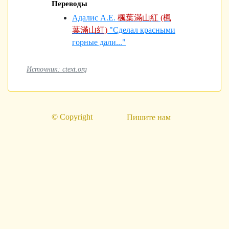
Переводы
Адалис А.Е.
楓葉滿山紅 (楓
葉滿山紅)
"Сделал красными
горные дали..."
Источник: ctext.org
© Copyright
Пишите нам