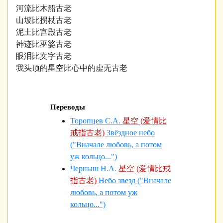
河流比木船古老
山坡比拐杖古老
泥土比宫殿古老
神迹比巫婆古老
眼泪比文字古老
我头顶的星空比心中的虚无古老
Переводы
Торопцев С.А.
星空 (爱情比
戒指古老)
Звёздное небо
("Вначале любовь, а потом
уж кольцо...")
Черныш Н.А.
星空 (爱情比戒
指古老)
Небо звезд ("Вначале
любовь, а потом уж
кольцо...")