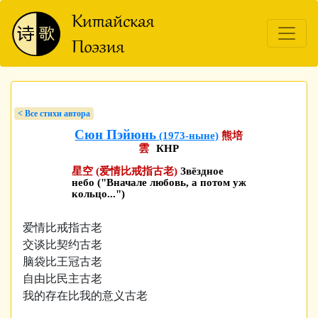
< Bсе стихи автора
Сюн Пэйюнь
(1973-ныне)
熊培
雲
КНР
星空 (爱情比戒指古老)
Звёздное
небо ("Вначале любовь, а потом уж
кольцо...")
爱情比戒指古老
交谈比契约古老
脑袋比王冠古老
自由比民主古老
我的存在比我的意义古老