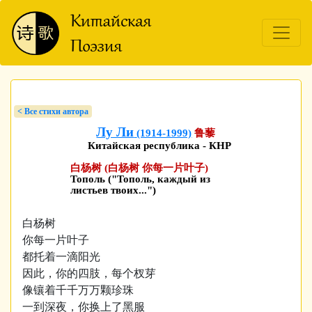
< Bсе стихи автора
Лу Ли
(1914-1999)
鲁藜
Китайская республика - КНР
白杨树 (白杨树 你每一片叶子)
Тополь ("Тополь, каждый из
листьев твоих...")
白杨树
你每一片叶子
都托着一滴阳光
因此，你的四肢，每个杈芽
像镶着千千万万颗珍珠
一到深夜，你换上了黑服