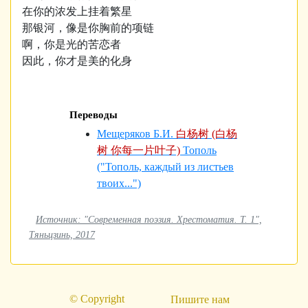
在你的浓发上挂着繁星
那银河，像是你胸前的项链
啊，你是光的苦恋者
因此，你才是美的化身
Переводы
Мещеряков Б.И.
白杨树 (白杨
树 你每一片叶子)
Тополь
("Тополь, каждый из листьев
твоих...")
Источник: "Современная поэзия. Хрестоматия. Т. 1",
Тяньцзинь, 2017
© Copyright
Пишите нам