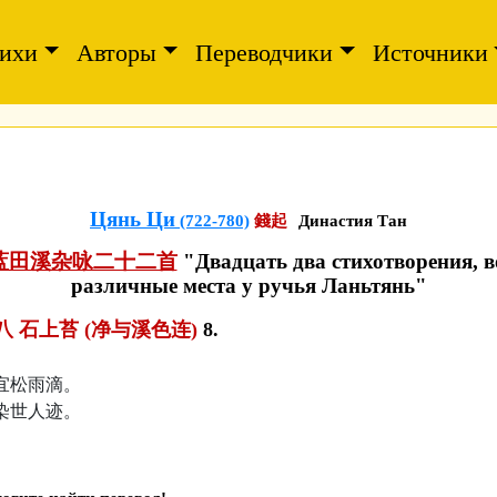
ихи
Авторы
Переводчики
Источники
Цянь Ци
(722-780)
錢起
Династия Тан
蓝田溪杂咏二十二首
"Двадцать два стихотворения, 
различные места у ручья Ланьтянь"
 石上苔 (净与溪色连)
8.
宜松雨滴。
染世人迹。