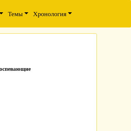
Темы
Хронология
воспевающие