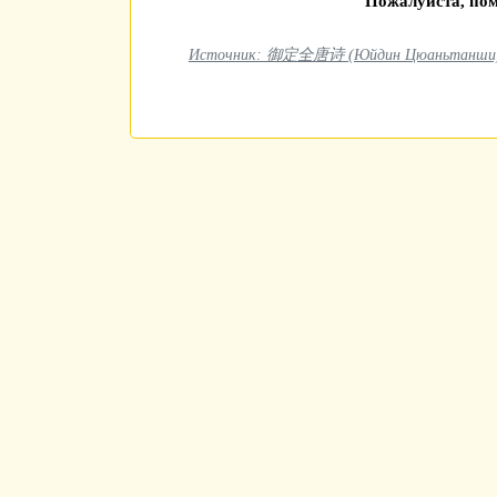
Пожалуйста, пом
Источник: 御定全唐诗 (Юйдин Цюаньтанши