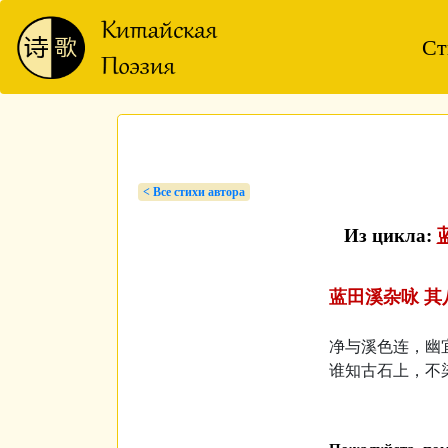
Ст
< Bсе стихи автора
Из цикла:
蓝田溪杂咏 其八
净与溪色连，幽
谁知古石上，不