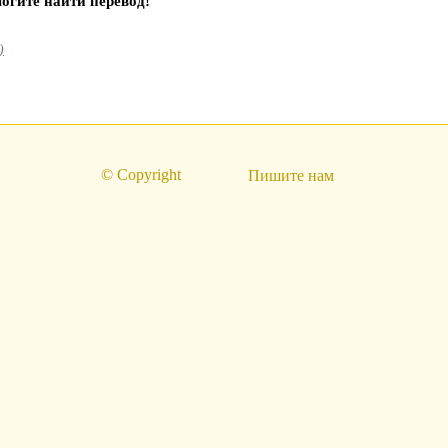
огите найти перевод!
)
© Copyright
Пишите нам