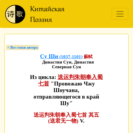
< Bсе стихи автора
Су Ши
(1037-1101)
蘇軾
Династия Сун, Династия
Северная Сун
Из цикла:
送运判朱朝奉入蜀
七首
"Провожаю Чжу
Шоучана,
отправляющегося в край
Шу"
送运判朱朝奉入蜀七首 其五
(送君无一物)
V.