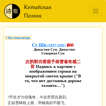
< Bсе стихи автора
Су Ши
(1037-1101)
蘇軾
Династия Сун, Династия
Северная Сун
次韵郭功甫观予画雪雀有感二
首
Надпись к картине с
изображением сороки на
покрытой снегом крыше ("В
то, что нет достоянья дороже
таланта…")
?平生才力信瑰奇，今在穷荒岂易归。
正似雪林枝上画，羽翰虽好不能飞。