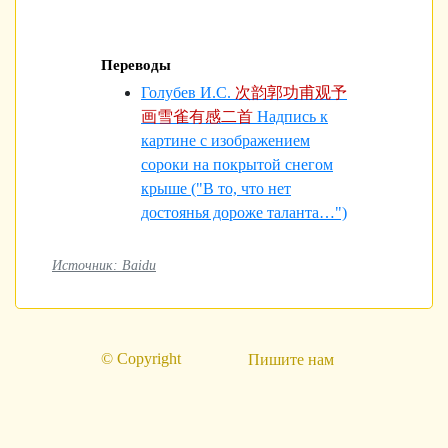
Переводы
Голубев И.С.
次韵郭功甫观予
画雪雀有感二首
Надпись к
картине с изображением
сороки на покрытой снегом
крыше ("В то, что нет
достоянья дороже таланта…")
Источник: Baidu
© Copyright
Пишите нам