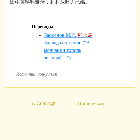
田中黄秧料难活，村村尽呼力已竭。
Переводы
Басманов М.И.
戽水谣
Баллада о поливе ("В
молчании тополь
зеленый…")
Источник: sou-yun.cn
© Copyright
Пишите нам