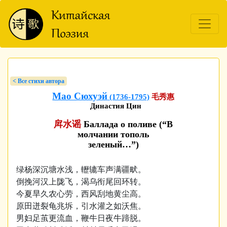
< Bсе стихи автора
Мао Сюхуэй
(1736-1795)
毛秀惠
Династия Цин
戽水谣
Баллада о поливе (“В
молчании тополь
зеленый…”)
绿杨深沉塘水浅，轣辘车声满疆畎。
倒挽河汉上陇飞，渴乌衔尾回环转。
今夏旱久农心劳，西风刮地黄尘高。
原田迸裂龟兆坼，引水灌之如沃焦。
男妇足茧更流血，鞭牛日夜牛蹄脱。