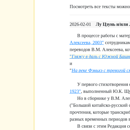
Посмотреть все тексты можн
2026-02-01
Лу Цзунь и/или
В процессе работы с мате
Алексеева, 2003"
сотрудникам
переводов В.М. Алексеева, к
"
Гляжу в даль с Южной Башн
и
"
На реке Фэньхэ с тревогой 
У первого стихотворения
1923"
, выполненный Ю.К. Щ
Но в сборнике у В.М. Але
("Большой китайско-русский с
прочтения, которые транскри
разных временных периодов в
В связи с этим Редакция 