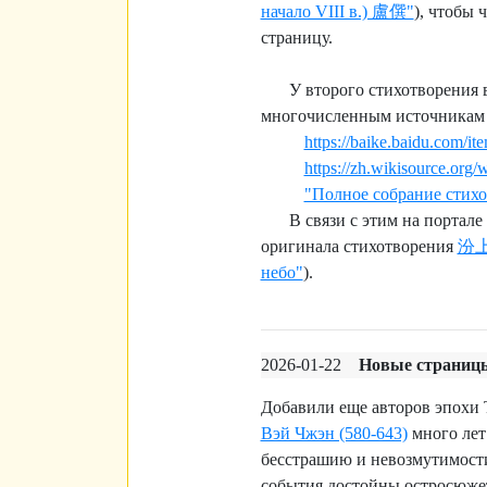
начало VIII в.) 盧僎"
), чтобы 
страницу.
У второго стихотворения 
многочисленным источникам 
https://baike.baidu.co
https://zh.wikisource.o
"Полное собрание стихо
В связи с этим на портал
оригинала стихотворения
汾
небо"
).
2026-01-22
Новые страницы
Добавили еще авторов эпохи 
Вэй Чжэн (580-643)
много лет
бесстрашию и невозмутимости
события достойны остросюжет