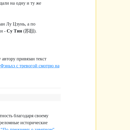
дали на одну и ту же
ан Лу Цзунь, а по
н -
Су Тин
(苏颋).
у автору привязан текст
 Фэньхэ с тревогой смотрю на
тность благодаря своему
ереломные исторические
д
"По-прежнему о заветном"