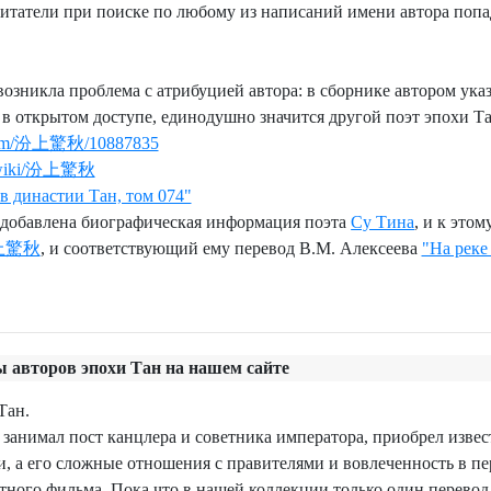
читатели при поиске по любому из написаний имени автора попа
возникла проблема с атрибуцией автора: в сборнике автором указ
в открытом доступе,
единодушно значится другой поэт эпохи Та
m/item/汾上驚秋/10887835
rg/wiki/汾上驚秋
в династии Тан, том 074"
е добавлена биографическая информация поэта
Су Тина
, и к этом
上驚秋
, и соответствующий ему перевод В.М. Алексеева
"На реке
 авторов эпохи Тан на нашем сайте
Тан.
 занимал пост канцлера и советника императора, приобрел извес
, а его сложные отношения с правителями и вовлеченность в п
ного фильма. Пока что в нашей коллекции только один перево