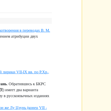
хотворения в переводах В. М.
ением атрибуции двух
 лирики VII-IX вв. по Р.Хр.,
уань
. Обратившись к БКРС
僎) имеет два варианта
му в русскоязычных изданиях
он же Лу Цзунь (конец VII -