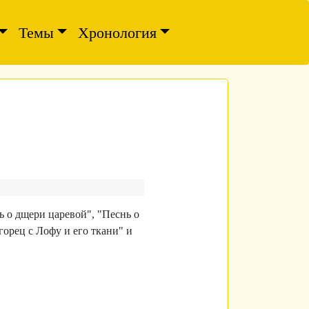
Темы
Хронология
ь о дщери царевой", "
Песнь о
орец с Лофу и его ткани" и