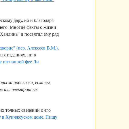
ескому дару, но и благодаря
него. Многие факты о жизни
Ханлинь" и посвятил ему ряд
дворце" (пер. Алексеев В.М.)
,
ных изданиях, ни в
е изгнанной фее Ли
ны за подсказки, если вы
ых или электронных
ких точных сведений о его
 в Хунчжоуском доме. Пишу