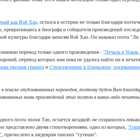
стный как Вэй Хао
, остался в истории не только благодаря поэтич
о, превратившись в биографа и собирателя произведений послед
ой культуры благодаря записям Вэй Хао. Он называл поэта "Ли 
бликован перевод только одного произведения -
"Печаль в Уском 
ворений, перевод которых нам пока не удалось найти ни в печат
ера цветков граната
и
Стихотворение в Цзиньлине, посвященно
в поиске опубликованных переводов, поэтому будем Вам благодар
икованных нами произведений этих поэтов в каких-либо печатн
одного поэта эпохи Тан, остается загадкой: не сохранилось ника
ие представлено двумя стихотворениями, одно из которых,
"Гощу
"
, причислено к шедеврам танских "гутиши".