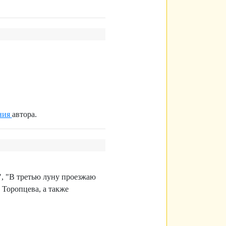
ния
автора.
", "В третью луну проезжаю
.
Торопцева
, а также