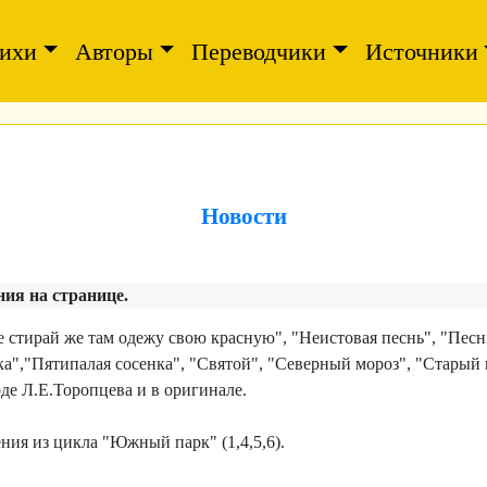
ихи
Авторы
Переводчики
Источники
Новости
ия на странице.
 стирай же там одежу свою красную", "Неистовая песнь", "
Песн
ка","
Пятипалая сосенка",
"Святой",
"Северный мороз", "
Старый г
де Л.Е.Торопцева и в оригинале.
ния из цикла "Южный парк" (1,4,5,6).