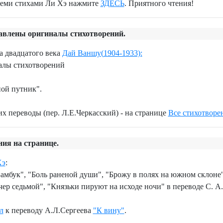
всеми стихами Ли Хэ нажмите
ЗДЕСЬ
. Приятного чтения!
авлены оригиналы стихотворений.
а двадцатого века
Дай Ваншу(
1904-1933):
алы стихотворений
ой путник".
х переводы (пер. Л.Е.Черкасский) - на странице
Все стихотворе
ия на странице.
Хэ
:
Б
амбук", "Боль раненой души", "Брожу в полях на южном склоне
чер седьмой", "Князьки пируют на исходе ночи" в
переводе
С. А
л
к переводу А.Л.Сергеева
"К вину"
.