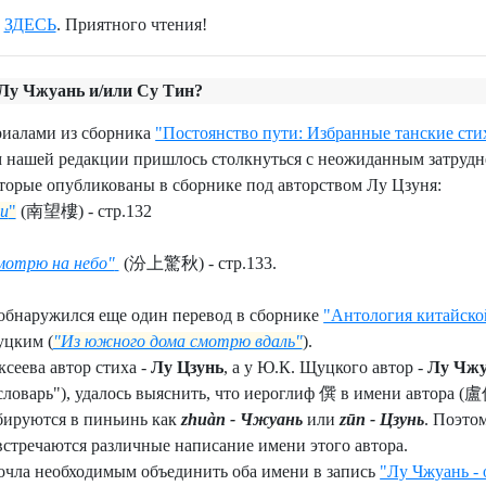
о
ЗДЕСЬ
. Приятного чтения!
 Лу Чжуань и/или Су Тин?
риалами из сборника
"Постоянство пути: Избранные танские сти
 нашей редакции пришлось столкнуться с неожиданным затрудн
оторые опубликованы в сборнике под авторством Лу Цзуня:
и
"
(
南望樓)
- стр.132
смотрю на небо"
(汾上驚秋) - стр.133.
 обнаружился еще один перевод в сборнике
"Антология китайской
уцким (
"Из южного дома смотрю вдаль"
).
ксеева автор стиха -
Лу Цзунь
, а у Ю.К. Щуцкого автор -
Лу Чж
ловарь"), удалось выяснить, что иероглиф 僎 в имени автора (盧
бируются в пиньинь как
zhuàn - Чжуань
или
zūn - Цзунь
. Поэто
стречаются различные написание имени этого автора.
сочла необходимым объединить оба имени в запись
"Лу Чжуань - 