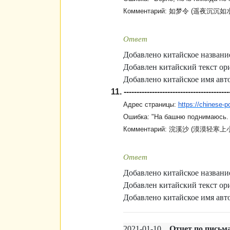
Комментарий:
如梦令
(
遥夜沉沉如
Ответ
Добавлено китайское название
Добавлен китайский текст ори
Добавлено китайское имя авто
11.
-----------------------------------------
Адрес страницы:
https://chinese
Ошибка: "На башню поднимаюсь.
Комментарий:
浣溪沙
(
漠漠
轻寒上
Ответ
Добавлено китайское название
Добавлен китайский текст ори
Добавлено китайское имя авто
2021-01-10
Отчет по письм