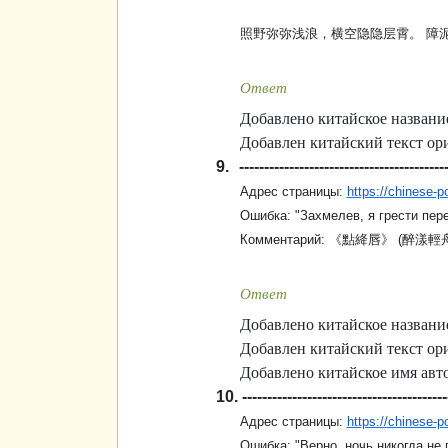
照野弥弥浅浪
，
横空隐隐层霄
。
障
Ответ
Добавлено китайское название
Добавлен китайский текст ори
9.
-----------------------------------------
Адрес страницы:
https://chinese
Ошибка:
"Захмелев, я грести пер
Комментарий:
《
點絳
唇》
(
醉漾
輕
Ответ
Добавлено китайское название
Добавлен китайский текст ори
Добавлено китайское имя авто
10.
-----------------------------------------
Адрес страницы:
https://chinese
Ошибка:
"Верно, ночь никогда не