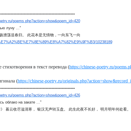
----------------------------------------------------
-poetry.ru/poems.php?action=show&poem_id=420
тью луну …"
扬澹荡送春归
。
此花本是无情物
，
一向东飞一向
/item/%E7%A2%BE%E7%8E%89%E8%A7%82%E9%9F%B3/10238189
 стихотворения в текст перевода (
https
://
chinese
-
poetry
.
ru
/
poems
.
p
гинала (
https
://
chinese
-
poetry
.
ru
/
originals
.
php
?
action
=
show
&
record
_
----------------------------------------------------
-poetry.ru/poems.php?action=show&poem_id=426
сь облако на закате …"
作
》
暮云收尽溢清寒
，
银汉无声转玉盘
。
此生此夜不长好
，
明月明年何处看
。