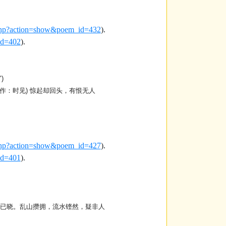
s.php?action=show&poem_id=432
).
_id=402
).
)
作
：
时见
)
惊起却回头
，
有恨无人
s.php?action=show&poem_id=427
).
_id=401
).
已晓
。
乱山攒拥
，
流水铿然
，
疑非人