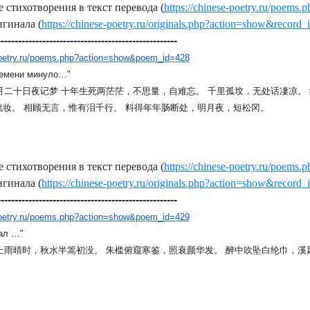
 стихотворения в текст перевода (
https://chinese-poetry.ru/poem
гинала (
https://chinese-poetry.ru/originals.php?action=show&record
----------------------------------------------------
-poetry.ru/poems.php?action=show&poem_id=428
ремени минуло…"
月二十日夜记梦
十年生死两茫茫
，
不思量
，
自难忘
。
千里孤坟
，
无处话凄凉
。
梳妆
。
相顾无言
，
惟有泪千行
。
料得年年肠断处
，
明月夜
，
短松冈
。
 стихотворения в текст перевода (
https://chinese-poetry.ru/poem
гинала (
https://chinese-poetry.ru/originals.php?action=show&record
----------------------------------------------------
-poetry.ru/poems.php?action=show&poem_id=429
ал …"
上雨晴时
，
秋水半篙初没
。
朱槛俯窥寒鉴
，
照衰颜华发
。
醉中吹坠白纶巾
，
溪