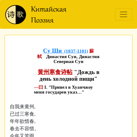
Су Ши
(1037-1101)
蘇
軾
Династия Сун, Династия
Северная Сун
黄州寒食诗帖
"Дождь в
день холодной пищи"
—曰
I. "Привел в Хуанчжоу
меня государев указ…"
自我来黄州,
已过三寒食,
年年欲惜春,
春去不容惜。
今年又苦雨,