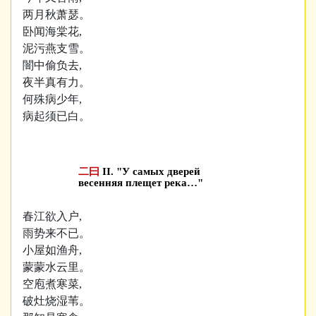
两月秋萧瑟。
卧闻海棠花,
泥污燕支雪。
闇中偷负去,
夜半真有力。
何殊病少年,
病起须已白。
二曰
II. "У самых дверей
весенняя плещет река…"
春江欲入户,
雨势来不已。
小屋如渔舟,
蒙蒙水云里。
空庖煮寒菜,
破灶烧湿苇。