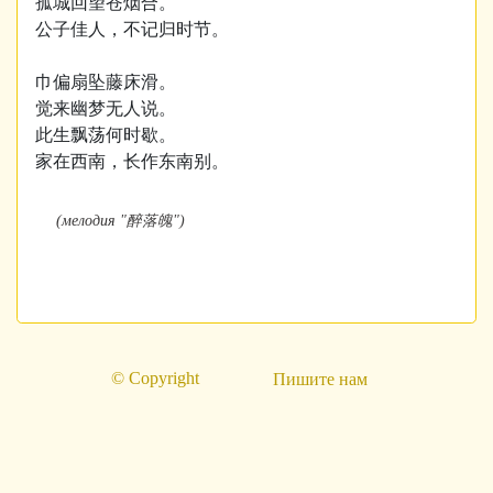
孤城回望苍烟合。
公子佳人，不记归时节。
巾偏扇坠藤床滑。
觉来幽梦无人说。
此生飘荡何时歇。
家在西南，长作东南别。
(мелодия
"醉落魄")
© Copyright
Пишите нам