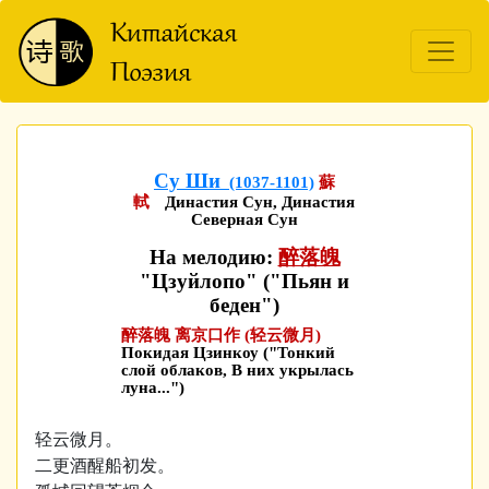
Су Ши
(1037-1101)
蘇
軾
Династия Сун, Династия
Северная Сун
На мелодию:
醉落魄
"Цзуйлопо" ("Пьян и
беден")
醉落魄 离京口作 (轻云微月)
Покидая Цзинкоу ("Тонкий
слой облаков, В них укрылась
луна...")
轻云微月。
二更酒醒船初发。