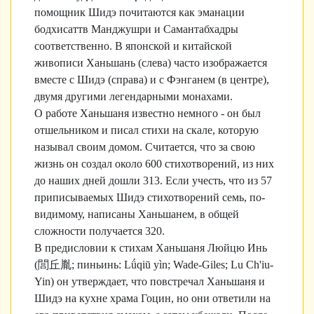
помощник Шидэ почитаются как эманации
бодхисаттв Манджушри и Самантабхадры
соответственно. В японской и китайской
живописи Ханьшань (слева) часто изображается
вместе с Шидэ (справа) и с Фэнганем (в центре),
двумя другими легендарными монахами.
О работе Ханьшаня известно немного - он был
отшельником и писал стихи на скале, которую
называл своим домом. Считается, что за свою
жизнь он создал около 600 стихотворений, из них
до наших дней дошли 313. Если учесть, что из 57
приписываемых Шидэ стихотворений семь, по-
видимому, написаны Ханьшанем, в общей
сложности получается 320.
В предисловии к стихам Ханьшаня Люйцю Инь
(
閭丘胤
; пиньинь: Lǘqiū yìn; Wade-Giles; Lu Ch'iu-
Yin) он утверждает, что повстречал Ханьшаня и
Шидэ на кухне храма Гоцин, но они ответили на