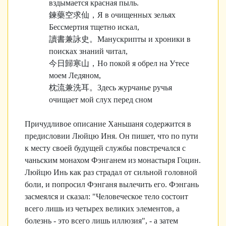
вздымается красная пыль.
鍊藥空求仙，
Я в очищенных зельях
Бессмертия тщетно искал,
讀書兼詠史。
Манускрипты и хроники в
поисках знаний читал,
今日歸寒山，
Но покой я обрел на Утесе
моем Ледяном,
枕流兼洗耳。
Здесь журчанье ручья
очищает мой слух перед сном
Причудливое описание Ханьшаня содержится в
предисловии Люйцю Иня. Он пишет, что по пути
к месту своей будущей службы повстречался с
чаньским монахом Фэнганем из монастыря Гоцин.
Люйцю Инь как раз страдал от сильной головной
боли, и попросил Фэнганя вылечить его. Фэнгань
засмеялся и сказал: "Человеческое тело состоит
всего лишь из четырех великих элементов, а
болезнь - это всего лишь иллюзия", - а затем