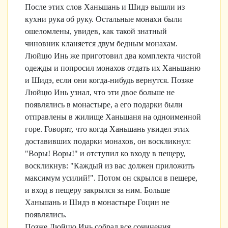
После этих слов Ханьшань и Шидэ вышли из
кухни рука об руку. Остальные монахи были
ошеломлены, увидев, как такой знатный
чиновник кланяется двум бедным монахам.
Люйцю Инь же приготовил два комплекта чистой
одежды и попросил монахов отдать их Ханьшаню
и Шидэ, если они когда-нибудь вернутся. Позже
Люйцю Инь узнал, что эти двое больше не
появлялись в монастыре, а его подарки были
отправлены в жилище Ханьшаня на одноименной
горе. Говорят, что когда Ханьшань увидел этих
доставивших подарки монахов, он воскликнул:
"Воры! Воры!" и отступил ко входу в пещеру,
воскликнув: "Каждый из вас должен приложить
максимум усилий!". Потом он скрылся в пещере,
и вход в пещеру закрылся за ним. Больше
Ханьшань и Шидэ в монастыре Гоцин не
появлялись.
Позже Люйцю Инь собрал все сочинения,