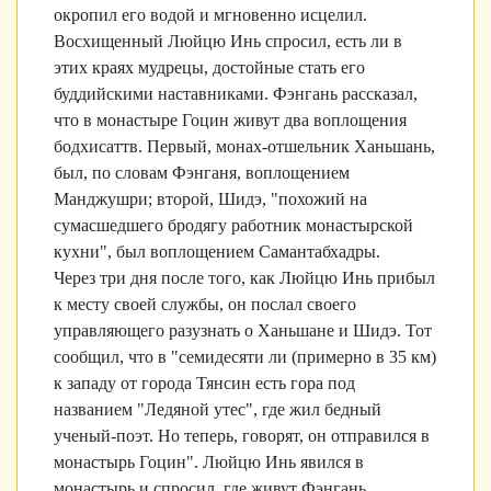
окропил его водой и мгновенно исцелил.
Восхищенный Люйцю Инь спросил, есть ли в
этих краях мудрецы, достойные стать его
буддийскими наставниками. Фэнгань рассказал,
что в монастыре Гоцин живут два воплощения
бодхисаттв. Первый, монах-отшельник Ханьшань,
был, по словам Фэнганя, воплощением
Манджушри; второй, Шидэ, "похожий на
сумасшедшего бродягу работник монастырской
кухни", был воплощением Самантабхадры.
Через три дня после того, как Люйцю Инь прибыл
к месту своей службы, он послал своего
управляющего разузнать о Ханьшане и Шидэ. Тот
сообщил, что в "семидесяти ли (примерно в 35 км)
к западу от города Тянсин есть гора под
названием "Ледяной утес", где жил бедный
ученый-поэт. Но теперь, говорят, он отправился в
монастырь Гоцин". Люйцю Инь явился в
монастырь и спросил, где живут Фэнгань,