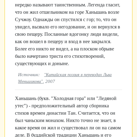
нередко называют таинственным. Легенда гласит,
что он жил отшельником на горе Ханьшань возле
Сучжоу. Однажды он спустился с гор; то, что он
увидел, вызвало его негодование, и он вернулся в
свою пещеру. Посланные вдогонку люди видели,
как он вошел в пещеру и вход в нее закрылся.
Более его никто не видел, а на плоском обрыве
было начертано триста его стихотворений,
существующих и доныне.
Источник:
"Китайская поэзия в переводах Льва
, 2007
Меньшикова"
Ханьшань (букв. "Холодная гора" или "Ледяной
утес") - предположительный автор сборника
стихов времен династии Тан. Считается, что он
был чаньским монахом. Никто точно не знает, в
какое время он жил и существовал ли он на самом
деле. В буддийской традиции Ханьшань и его