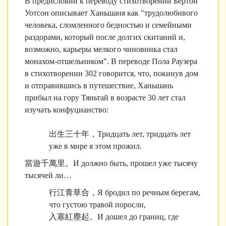
В предисловии к переводу стихотворений Бертон
Уотсон описывает Ханьшаня как "трудолюбивого
человека, сломленного бедностью и семейными
раздорами, который после долгих скитаний и,
возможно, карьеры мелкого чиновника стал
монахом-отшельником". В переводе Пола Раузера
в стихотворении 302 говорится, что, покинув дом
и отправившись в путешествие, Ханьшань
прибыл на гору Тяньтай в возрасте 30 лет стал
изучать конфуцианство:
出生三十年，
Тридцать лет, тридцать лет
уже в мире я этом прожил.
當遊千萬里。
И должно быть, прошел уже тысячу
тысячей ли…
行江青草合，
Я бродил по речным берегам,
что густою травой поросли,
入塞紅塵起。
И дошел до границ, где