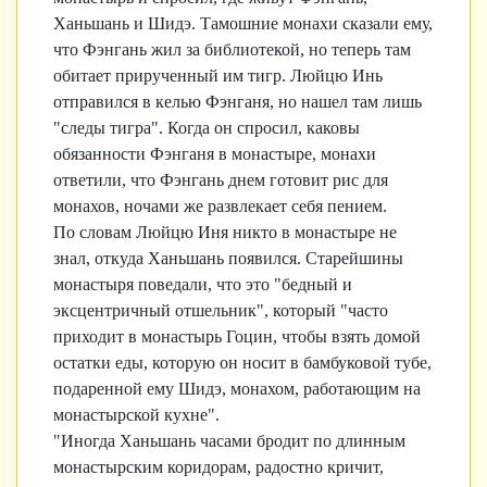
Ханьшань и Шидэ. Тамошние монахи сказали ему,
что Фэнгань жил за библиотекой, но теперь там
обитает прирученный им тигр. Люйцю Инь
отправился в келью Фэнганя, но нашел там лишь
"следы тигра". Когда он спросил, каковы
обязанности Фэнганя в монастыре, монахи
ответили, что Фэнгань днем готовит рис для
монахов, ночами же развлекает себя пением.
По словам Люйцю Иня никто в монастыре не
знал, откуда Ханьшань появился. Старейшины
монастыря поведали, что это "бедный и
эксцентричный отшельник", который "часто
приходит в монастырь Гоцин, чтобы взять домой
остатки еды, которую он носит в бамбуковой тубе,
подаренной ему Шидэ, монахом, работающим на
монастырской кухне".
"Иногда Ханьшань часами бродит по длинным
монастырским коридорам, радостно кричит,