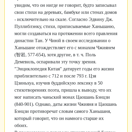
увидим, что он нигде не говорит, будто записывал
свои стихи на деревьях, бамбуке или стенах домов
- исключительно на скале. Согласно Эдвину Дж.
Пуллиблэнку, стихи, приписываемые Ханьшаню,
могли создаваться на протяжении всего правления
династии Тан. У Чиюй в своем исследовании о
Ханьшане отождествляет его с монахом Чжиянем
(
智岩
, 577-654), хотя другие, в т. ч. Поль
Демевиль, оспаривали эту точку зрения.
"Энциклопедия Китая" датирует годы его жизни
приблизительно с 712 и после 793 г. Цзя
Цзиньхуа, изучив буддийскую лексику в 50
стихотворениях поэта, пришла к выводу, что их
мог написать чаньский монах Цаошань Бэнцзи
(840-901). Однако, даты жизни Чжияня и Цаошань
Бэнцзи противоречат словам самого Ханьшаня,
который говорит, что он намного старше их
обоих.