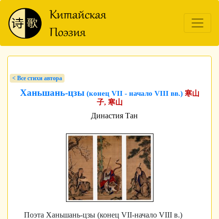
< Bсе стихи автора
Ханьшань-цзы
(конец VII - начало VIII вв.)
寒山
子, 寒山
Династия Тан
Поэта Ханьшань-цзы (конец VII-начало VIII в.)