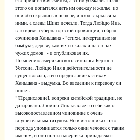
его приветствия смехом, а затем убежали. После
этого он попытался дать им одежду и жилье, но
они оба скрылись в пещере, и вход закрылся за
ними, а следы Шидэ исчезли. Тогда Люйцю Инь,
в то время губернатор этой провинции, собрал
сочинения Ханьшаня - "стихи, начертанные на
бамбуке, дереве, камнях и скалах и на стенах
чужих домов" - и опубликовал их.
По мнению американского синолога Бертона
Уотсона, Люйцю Иня в действительности не
существовало, а его предисловие к стихам
Ханьшаня - выдумка. Во введении к переводу он
пишет:
"[Предисловие], вопреки китайской традиции, не
датировано. Люйцю Инь заявляет о себе как о
высокопоставленном чиновнике с очень
внушительным титулом. Но в источниках того
периода упоминается только один человек с таким
именем, и оно почти наверняка принадлежит