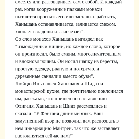
смеется или разговаривает сам с собой. И каждый
раз, когда вооруженные палками монахи
пытаются прогнать его или заставить работать,
Ханьшань останавливается, заливается смехом,
хлопает в ладоши и… исчезает".
Со слов монахов Ханьшань выглядел как
"изможденный нищий, но каждое слово, которое
он произносил, было емким, многозначительным
и вдохновляющим. Он носил шапку из бересты,
простую одежду, рваную и потертую, и
деревянные сандалии вместо обуви".
Люйцю Инь нашел Ханьшаня и Шидэ на
монастырской кухне, где почтительно поклонился
им, рассказав, что пришел по наставлению
Фэнганя. Ханьшань и Шидэ рассмеялись и
сказали: "У Фэнганя длинный язык. Ваш
замутненный взор не позволил вам распознать в
нем инкарнацию Майтреи, так что же заставляет
вас кланяться сейчас нам?"