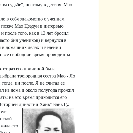
ом судьбе", поэтому в детстве Мао
ло в себя знакомство с учением
я позже Мао Цзэдун в интервью
 после того, как в 13 лет бросил
сто бил учеников) и вернулся в
й в домашних делах и ведении
 все свободное время проводил за
этот раз его причиной была
выбрана троюродная сестра Мао - Ло
тогда, ни после. Я не считал ее
ал из дома и около полугода прожил
ть: на это время приходится его
сторией династии Хань" Бань Гу.
теля
анской
ажала его
 были