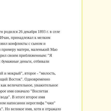
родился 26 декабря 1893 г. в селе
 Ичан, принадлежал к мелким
ловил конфликты с сыном и
я примеру матери, маленький Мао
оворил своим приближенным: "Я
и бумажные деньги, отбивали
ый и мокрый", второе - "милость,
вующий Восток". Одновременно
 как величательное, уважительное
орое имя означало "Воспетая
"вода". В итоге второе имя
ином написании иероглифа "чжи"
. Но великое имя, хотя и отражало