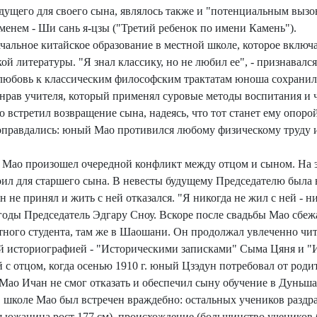
дущего для своего сына, являлось также и "потенциальным вызов
нем - Ши сань я-цзы ("Третий ребенок по имени Камень").
альное китайское образование в местной школе, которое включа
й литературы. "Я знал классику, но не любил ее", - признавалс
любовь к классическим философским трактатам юноша сохранил и
нрав учителя, который применял суровые методы воспитания и ча
встретил возвращение сына, надеясь, что тот станет ему опоро
 оправдались: юный Мао противился любому физическому труду и
мье Мао произошел очередной конфликт между отцом и сыном. На 
ил для старшего сына. В невесты будущему Председателю была 
 не принял и жить с ней отказался. "Я никогда не жил с ней - ни 
 годы Председатель Эдгару Сноу. Вскоре после свадьбы Мао сбеж
отного студента, там же в Шаошани. Он продолжал увлеченно чита
ой историографией - "Историческими записками" Сыма Цяня и "И
с отцом, когда осенью 1910 г. юный Цзэдун потребовал от роди
 Мао Ичан не смог отказать и обеспечил сыну обучение в Дуньш
 школе Мао был встречен враждебно: остальных учеников раздр
 южанина рост 177 см), происхождение (большинство учеников