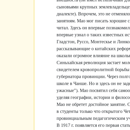
сыновьями крупных землевладельцев
диалекте). Впрочем, это не отменял
занятиям. Мао мог писать хорошие с
читал. Здесь он впервые познакомил
впервые узнал о таких известных ис
Гладстон, Руссо, Монтескье и Линко
рассказывающие о китайских рефор
оказали огромное влияние на школь
Синьхайская революция застает мол
свидетелем кровопролитной борьбы 
губернатора провинции. Через полг
школе в Чанше. Но и здесь он не за
ужасные"). Мао посвятил себя само
уделяя географии, истории и филос
Мао не обретет достойное занятие. 
в студенты только что открытого Ч
провинциальным педагогическим у
В 1917 г. появляется его первая ст