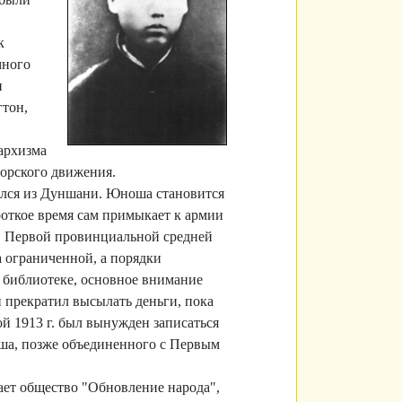
к
много
н
гтон,
архизма
орского движения.
рался из Дуншани. Юноша становится
роткое время сам примыкает к армии
 в Первой провинциальной средней
а ограниченной, а порядки
 библиотеке, основное внимание
 прекратил высылать деньги, пока
ой 1913 г. был вынужден записаться
нша, позже объединенного с Первым
дает общество "Обновление народа",