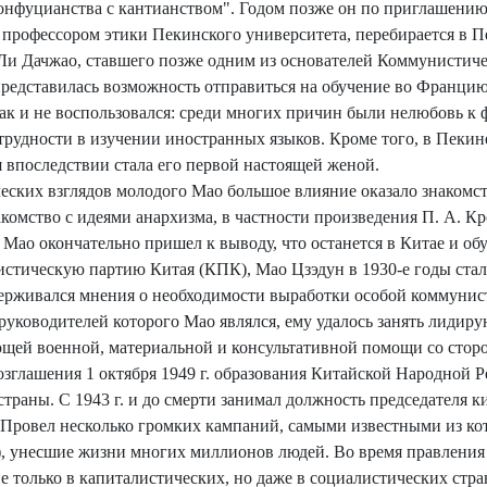
онфуцианства с кантианством". Годом позже он по приглашению
 профессором этики Пекинского университета, перебирается в П
 Ли Дачжао, ставшего позже одним из основателей Коммунистич
редставилась возможность отправиться на обучение во Францию,
к и не воспользовался: среди многих причин были нелюбовь к ф
трудности в изучении иностранных языков. Кроме того, в Пеки
 впоследствии стала его первой настоящей женой.
ских взглядов молодого Мао большое влияние оказало знакомст
акомство с идеями анархизма, в частности произведения П. А. К
ао окончательно пришел к выводу, что останется в Китае и обу
стическую партию Китая (КПК), Мао Цзэдун в 1930-е годы ста
ерживался мнения о необходимости выработки особой коммунист
 руководителей которого Мао являлся, ему удалось занять лиди
щей военной, материальной и консультативной помощи со стор
зглашения 1 октября 1949 г. образования Китайской Народной 
раны. С 1943 г. и до смерти занимал должность председателя ки
 Провел несколько громких кампаний, самыми известными из ко
), унесшие жизни многих миллионов людей. Во время правления
е только в капиталистических, но даже в социалистических стра