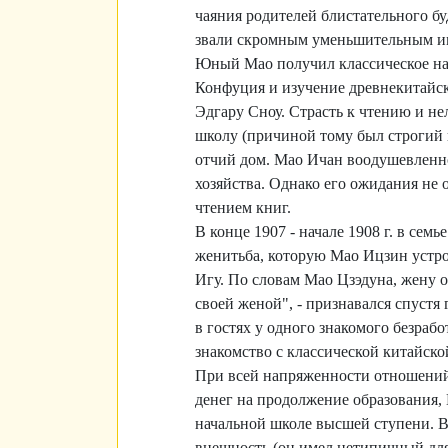
чаяния родителей блистательного бу
звали скромным уменьшительным име
Юный Мао получил классическое нач
Конфуция и изучение древнекитайско
Эдгару Сноу. Страсть к чтению и не
школу (причиной тому был строгий 
отчий дом. Мао Ичан воодушевленно 
хозяйства. Однако его ожидания не
чтением книг.
В конце 1907 - начале 1908 г. в се
женитьба, которую Мао Ицзин устро
Игу. По словам Мао Цзэдуна, жену он
своей женой", - признавался спустя
в гостях у одного знакомого безраб
знакомство с классической китайск
При всей напряженности отношений 
денег на продолжение образования,
начальной школе высшей ступени. В
внешность (он имел нетипичный для