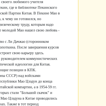
 своего любимого учителя
екин, где в библиотеке Пекинского
еской Партии Китая. В Пекине Мао в
 к чему он готовился, но
изическому труду, которым надо
не молодой Мао нашел свою любовь -
во с Ли Дачжао (сторонником
ропоткина. После завершения курсов
строит свою карьеру здесь.
л руководителем коммунистических
ической идеологии для Китая.
рующие позиции в КПК.
оны СССР) над войсками
Республики Мао Цзэдун до конца
тайской компартии, а в 1954-59 гг.
торых стали "Большой скачок" и
 Мао Цзэдуна в Китае проводились
нах. Также в тот период