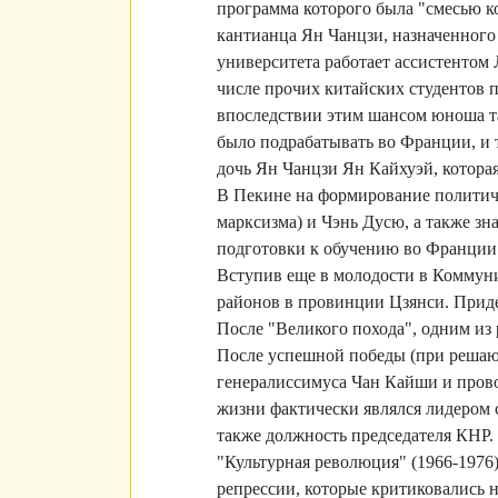
программа которого была "смесью к
кантианца Ян Чанцзи, назначенного
университета работает ассистентом
числе прочих китайских студентов п
впоследствии этим шансом юноша та
было подрабатывать во Франции, и 
дочь Ян Чанцзи Ян Кайхуэй, которая
В Пекине на формирование политиче
марксизма) и Чэнь Дусю, а также зн
подготовки к обучению во Франции М
Вступив еще в молодости в Коммуни
районов в провинции Цзянси. Прид
После "Великого похода", одним из
После успешной победы (при решаю
генералиссимуса Чан Кайши и прово
жизни фактически являлся лидером ст
также должность председателя КНР.
"Культурная революция" (1966-1976
репрессии, которые критиковались н