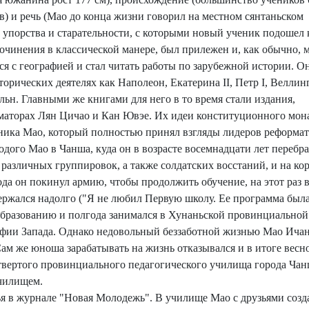
) и речь (Мао до конца жизни говорил на местном сянтаньском
о упорства и старательности, с которыми новый ученик подошел 
очинения в классической манере, был прилежен и, как обычно, 
ся с географией и стал читать работы по зарубежной истории. О
торических деятелях как Наполеон, Екатерина II, Петр I, Веллин
льн. Главными же книгами для него в то время стали издания,
маторах Лян Цичао и Кан Ювэе. Их идеи конституционного мон
ника Мао, который полностью принял взгляды лидеров реформат
одого Мао в Чанша, куда он в возрасте восемнадцати лет переб
различных группировок, а также солдатских восстаний, и на ко
ода он покинул армию, чтобы продолжить обучение, на этот раз
держался надолго ("Я не любил Первую школу. Ее программа был
образованию и полгода занимался в Хунаньской провинциальной
офии Запада. Однако недовольный беззаботной жизнью Мао Ичан
Сам же юноша зарабатывать на жизнь отказывался и в итоге весн
етвертого провинциального педагогического училища города Ча
чилищем.
атья в журнале "Новая Молодежь". В училище Мао с друзьями соз