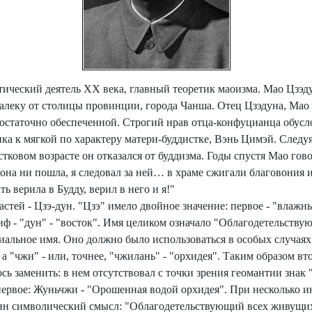
ческий деятель XX века, главный теоретик маоизма. Мао Цзэдун 
леку от столицы провинции, города Чанша. Отец Цзэдуна, Мао
 достаточно обеспеченной. Строгий нрав отца-конфуцианца обус
ка к мягкой по характеру матери-буддистке, Вэнь Цимэй. Следу
стковом возрасте он отказался от буддизма. Годы спустя Мао г
она ни пошла, я следовал за ней… в храме сжигали благовония 
 верила в Будду, верил в него и я!"
стей - Цзэ-дун. "Цзэ" имело двойное значение: первое - "влажн
лиф - "дун" - "восток". Имя целиком означало "Облагодетельст
иальное имя. Оно должно было использоваться в особых случаях
а "чжи" - или, точнее, "чжилань" - "орхидея". Таким образом вт
ь заменить: в нем отсутствовал с точки зрения геомантии знак 
ервое: Жуньчжи - "Орошенная водой орхидея". При несколько 
н символический смысл: "Облагодетельствующий всех живущих"