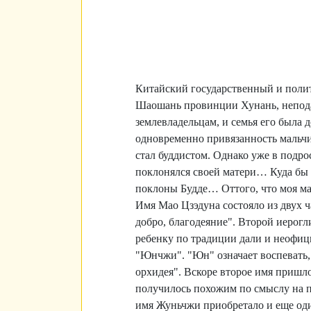
Китайский государственный и полити
Шаошань провинции Хунань, непода
землевладельцам, и семья его была
одновременно привязанность мальчи
стал буддистом. Однако уже в подро
поклонялся своей матери… Куда бы 
поклоны Будде… Оттого, что моя мать
Имя Мао Цзэдуна состояло из двух ча
добро, благодеяние". Второй иерог
ребенку по традиции дали и неофиц
"Юнчжи". "Юн" означает воспевать, 
орхидея". Вскоре второе имя пришлос
получилось похожим по смыслу на п
имя Жуньчжи приобретало и еще оди