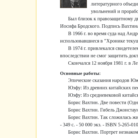
литературного объеди
увольнений и прорабо
Был близок к правозащитному д
Иосифа Бродского. Подпись Вахтина,
В 1966 г. во время суда над Ан
использовавшиеся в "Хронике теку
В 1974 г. привлекался свидетел
впоследствии не смог защитить док
Скончался 12 ноября 1981 г. в Л
Основные работы:
Эпические сказания народов Южн
Юэфу: Из древних китайских песе
Юэфу: Из средневековой китайск
Борис Вахтин. Две повести (Одн
Борис Вахтин. Гибель Джонстауна.
Борис Вахтин. Так сложилась жизн
- 349 с. - 50 000 экз. - ISBN 5-265-01
Борис Вахтин. Портрет незнакомц