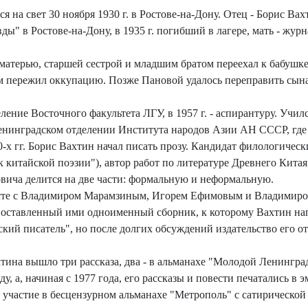
 на свет 30 ноября 1930 г. в Ростове-на-Дону. Отец - Борис Ва
ы" в Ростове-на-Дону, в 1935 г. погибший в лагере, мать - жур
с матерью, старшей сестрой и младшим братом переехал к бабуш
м пережил оккупацию. Позже Пановой удалось переправить сына в
еление Восточного факультета ЛГУ, в 1957 г. - аспирантуру. Учил
 Ленинградском отделении Института народов Азии АН СССР, где в
х гг. Борис Вахтин начал писать прозу. Кандидат филологическ
 китайской поэзии"), автор работ по литературе Древнего Китая
вича делится на две части: формальную и неформальную.
месте с Владимиром Марамзиным, Игорем Ефимовым и Владимир
Составленный ими одноименный сборник, к которому Вахтин на
кий писатель", но после долгих обсуждений издательство его от
тина вышло три рассказа, два - в альманахе "Молодой Ленинград
ду, а, начиная с 1977 года, его рассказы и повести печатались в
л участие в бесцензурном альманахе "Метрополь" с сатирическо