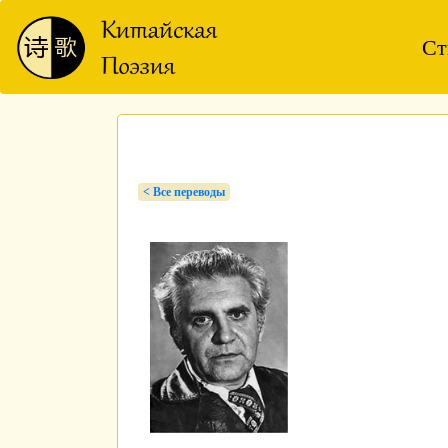
Ст
< Bсе переводы