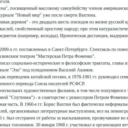
голя.
уна", посвященный массовому самоубийству членов американск
 журнале "Новый мир" уже после смерти Вахтина.
ивая деревня" - это двадцать шесть эпизодов из жизни русской 
 мыслей, свойственный простому народу; при этом натуралистич
дметов (например, колодца). Ироническая дистанция, выдержив
 2000-х гг. поставленных в Санкт-Петербурге. Спектакль по пов
осковским театром "Мастерская Петра Фоменко".
исал социально-исторические и философские трактаты, главы и
урнале "Эхо" под псевдонимом Василий Акимов.
к переводчик китайской поэзии, в 1978-1981 гг. руководил се
венного перевода Союза писателей РСФСР.
в нескольких художественных фильмов, в том числе популярного
овой "Спутники") - в соавторстве с режиссером Петром Фоменко
ная часть. В 1960-е гг. Борис Вахтин был фактически неформал
лей, организовывал литературные выступления, вел на ленинг
66 г. был отстранен от работы за высказывания, прозвучавшие во
ных топонимов. 30 января 1968 г. участвовал в организации в