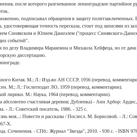
нения, после которого разгневанное ленинградское партийное
ток.
вижению, подписывал обращения в защиту политзаключенных. В 
 удостоверяющая точность пересказа, стоит под записями из зал
дреем Синявским и Юлием Даниэлем ("процесс Синявского-Даниэл
щих событий".
ем по делу Владимира Марамзина и Михаила Хейфеца, но от дачи п
торскую диссертацию.
енинграде.
ого Китая. М.; Л.: Изд-во АН СССР, 1956 (перевод, комментарии;
н. М.; Л.: Гослитиздат ЛО, 1959 (перевод, комментарии).
ой лирики. М.: Наука, 1964 (перевод, комментарии).
а абсолютно счастливая деревня; Дубленка) - Анн Арбор: Ардис,
 - Л.: Советский писатель, 1986. - 325 с.
ь моя...: Повести и рассказы / Послесл. М. Борисовой. - Л.: Сов
067-X.
а. Сочинения. - СПб.: Журнал "Звезда", 2010. - 930 с. - ISBN 97