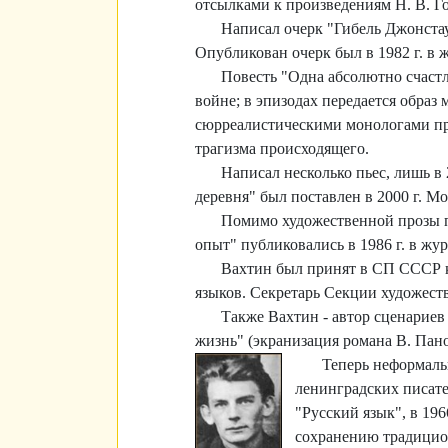
отсылками к произведениям Н. В. Го
Написал очерк "Гибель Джонста
Опубликован очерк был в 1982 г. в
Повесть "Одна абсолютно счастл
войне; в эпизодах передается образ
сюрреалистическими монологами пре
трагизма происходящего.
Написал несколько пьес, лишь в
деревня" был поставлен в 2000 г. М
Помимо художественной прозы п
опыт" публиковались в 1986 г. в ж
Вахтин был принят в СП СССР ка
языков. Секретарь Секции художест
Также Вахтин - автор сценарие
жизнь" (экранизация романа В. Пан
Теперь неформаль
ленинградских писате
"Русский язык", в 19
сохранению традицион