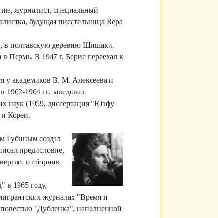
хтин, журналист, специальный
налистка, будущая писательница Вера
ке, в полтавскую деревню Шишаки.
 Пермь. В 1947 г. Борис переехал к
ся у академиков В. М. Алексеева и
 1962-1964 гг. заведовал
их наук (1959, диссертация "Юэфу
 и Кореи.
ом Губиным создал
писал предисловие,
вергло, и сборник
" в 1965 году,
 эмигрантских журналах "Время и
й повестью "Дубленка", наполненной