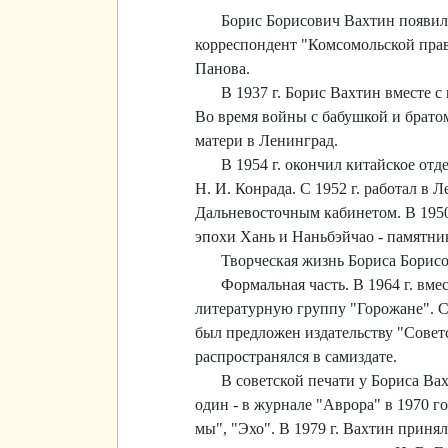
Борис Борисович Вахтин появился
корреспондент "Комсомольской правд
Панова.
В 1937 г. Борис Вахтин вместе 
Во время войны с бабушкой и брато
матери в Ленинград.
В 1954 г. окончил китайское отд
Н. И. Конрада. С 1952 г. работал в
Дальневосточным кабинетом. В 1950-
эпохи Хань и Наньбэйчао - памятник
Творческая жизнь Бориса Борисо
Формальная часть. В 1964 г. в
литературную группу "Горожане". 
был предложен издательству "Советс
распространялся в самиздате.
В советской печати у Бориса Вах
один - в журнале "Аврора" в 1970 го
мы", "Эхо". В 1979 г. Вахтин приня