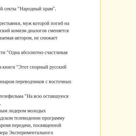
ой секты "Народный храм".
крестьянки, муж которой погиб на
еский комизм диалогов сменяется
аемая автором, не снижает
ести "Одна абсолютно счастливая
з книги "Этот спорный русский
минаром переводчиков с восточных
 телефильма "На всю оставшуюся
.
ьным лидером молодых
радском телевидении программу
 время передачи, посвященной
ечера Экспериментального