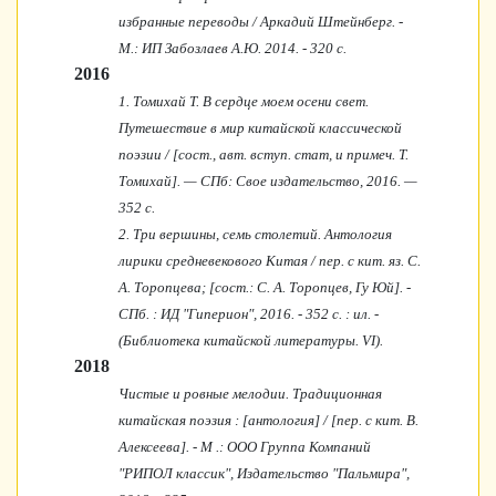
избранные переводы / Аркадий Штейнберг. -
М.: ИП Забозлаев А.Ю. 2014. - 320 с.
2016
1. Томихай Т. В сердце моем осени свет.
Путешествие в мир китайской классической
поэзии / [сост., авт. вступ. стат, и примеч. Т.
Томихай]. — СПб: Свое издательство, 2016. —
352 с.
2. Три вершины, семь столетий. Антология
лирики средневекового Китая / пер. с кит. яз. С.
А. Торопцева; [сост.: С. А. Торопцев, Гу Юй]. -
СПб. : ИД "Гиперион", 2016. - 352 с. : ил. -
(Библиотека китайской литературы. VI).
2018
Чистые и ровные мелодии. Традиционная
китайская поэзия : [антология] / [пер. с кит. В.
Алексеева]. - М .: ООО Группа Компаний
"РИПОЛ классик", Издательство "Пальмира",