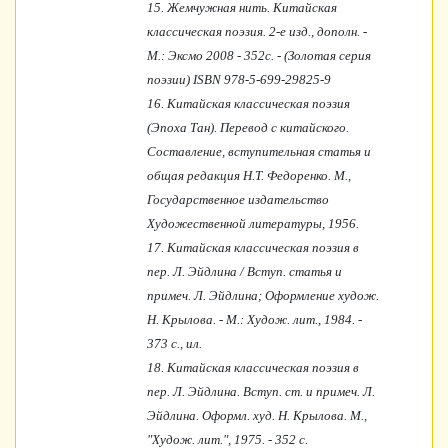
15.
Жемчужная нить. Китайская
классическая поэзия. 2-е изд., дополн. -
М.: Эксмо 2008 - 352с. - (Золотая серия
поэзии) ISBN 978-5-699-29825-9
16.
Китайская классическая поэзия
(Эпоха Тан). Перевод с китайского.
Составление, вступительная статья и
общая редакция Н.Т. Федоренко. М.,
Государственное издательство
Художественной литературы, 1956.
17.
Китайская классическая поэзия в
пер. Л. Эйдлина / Вступ. статья и
примеч. Л. Эйдлина; Оформление худож.
Н. Крылова. - М.: Худож. лит., 1984. -
373 с., ил.
18.
Китайская классическая поэзия в
пер. Л. Эйдлина. Вступ. ст. и примеч. Л.
Эйдлина. Оформл. худ. Н. Крылова. М.,
"Худож. лит.", 1975. - 352 с.