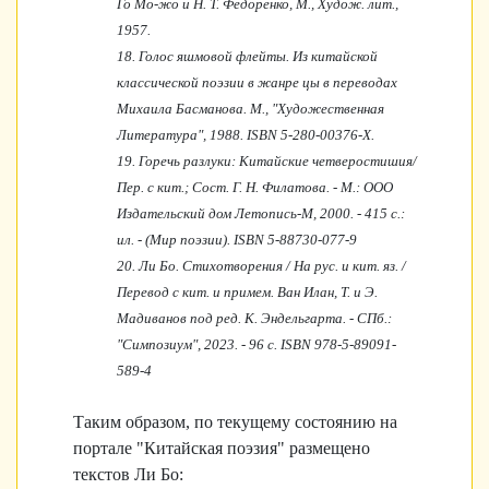
Го Мо-жо и Н. Т. Федоренко, М., Худож. лит.,
1957.
18. Голос яшмовой флейты. Из китайской
классической поэзии в жанре цы в переводах
Михаила Басманова. М., "Художественная
Литература", 1988. ISBN 5-280-00376-X.
19. Горечь разлуки: Китайские четверостишия/
Пер. с кит.; Сост. Г. Н. Филатова. - М.: ООО
Издательский дом Летопись-М, 2000. - 415 с.:
ил. - (Мир поэзии). ISBN 5-88730-077-9
20. Ли Бо. Стихотворения / На рус. и кит. яз. /
Перевод с кит. и примем. Ван Илан, Т. и Э.
Мадиванов под ред. К. Эндельгарта. - СПб.:
"Симпозиум", 2023. - 96 с. ISBN 978-5-89091-
589-4
Таким образом, по текущему состоянию на
портале "Китайская поэзия" размещено
текстов Ли Бо: