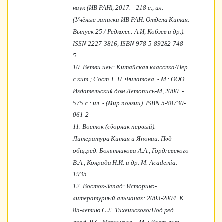
наук (ИВ РАН), 2017. - 218 с., ил. —
(Учёные записки ИВ РАН. Отдела Китая.
Выпуск 25 / Редколл.: А.И, Кобзев и др.). -
ISSN 2227-3816, ISBN 978-5-89282-748-
5.
10.
Ветви ивы: Китайская классика/Пер.
с кит.; Сост. Г. Н. Филатова. - М.: ООО
Издательский дом Летопись-М, 2000. -
575 с.: ил. - (Мир поэзии). ISBN 5-88730-
061-2
11.
Восток (сборник первый).
Литература Китая и Японии. Под
общ.ред. Болотникова А.А., Гордлевского
В.А., Конрада Н.И. и др. М. Academia.
1935
12.
Восток-Запад: Историко-
литературный альманах: 2003-2004. К
85-летию С.Л. Тихвинского/Под ред.
акад. В.С. Мясникова. - М .: Вост, лит.,