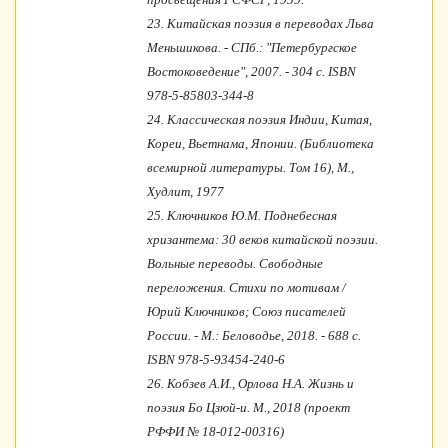
23.
Китайская поэзия в переводах Льва
Меньшикова. - СПб.: "Петербургское
Востоковедение", 2007. - 304 с. ISBN
978-5-85803-344-8
24.
Классическая поэзия Индии, Китая,
Кореи, Вьетнама, Японии. (Библиотека
всемирной литературы. Том 16), М.,
Худлит, 1977
25.
Ключников Ю.М. Поднебесная
хризантема: 30 веков китайской поэзии.
Вольные переводы. Свободные
переложения. Стихи по мотивам /
Юрий Ключников; Союз писателей
России. - М.: Беловодье, 2018. - 688 с.
ISBN 978-5-93454-240-6
26.
Кобзев А.И., Орлова Н.А. Жизнь и
поэзия Бо Цзюй-и. М., 2018 (проект
РФФИ № 18-012-00316)