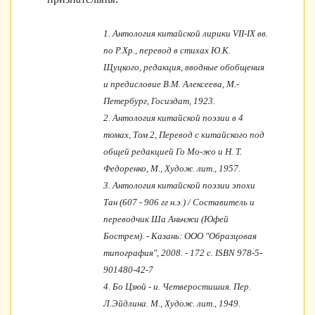
1.
Антология китайской лирики VII-IX вв.
по Р.Хр., перевод в стихах Ю.К.
Щуцкого, редакция, вводные обобщения
и предисловие В.М. Алексеева, М.-
Петербург, Госиздат, 1923.
2.
Антология китайской поэзии в 4
томах, Том 2, Перевод с китайского под
общей редакцией Го Мо-жо и Н. Т.
Федоренко, М., Худож. лит., 1957.
3.
Антология китайской поэзии эпохи
Тан (607 - 906 гг н.э.) / Составитель и
переводчик Ша Аньчжи (Юфей
Бострем). - Казань: ООО "Образцовая
типография", 2008. - 172 с. ISBN 978-5-
901480-42-7
4.
Бо Цзюй - и. Четверостишия. Пер.
Л.Эйдлина. М., Худож. лит., 1949.