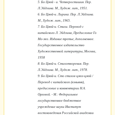
5.
Бо Цзюй - и. Четверостишия. Пер.
Л.Эйдлина. М., Худож. лит., 1951.
6.
Бо Цзюй-и. Лирика. Пер. Л.Эйдлина.
М., Худож. лит., 1965.
7.
Бо Цзюй-и. Стихи. Пepeвод с
китайского Л. Эйдлина, Предисловие Го
Мо-жо. Издание третье, дополненное.
Государственное издательство
Художественной литературы, Москва,
1958
8.
Бо Цзюй-и. Стихотворения. Пер.
Л.Эйдлина. М., Худож. лит., 1978.
9.
Бо Цзюй-и. Сто стихов цзюэ-цзюй /
Перевод с китайского (вэньяня),
предисловие и комментарии Н.А.
Орловой. - М.: Федеральное
государственное бюджетное
учреждение науки Институт
востоковедения Российской академии