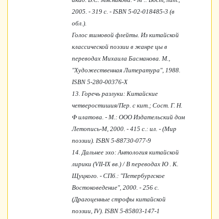
2005. - 319 с. - ISBN 5-02-018485-3 (в
обл.).
Голос яшмовой флейты. Из китайской
классической поэзии в жанре цы в
переводах Михаила Басманова. М.,
"Художественная Литература", 1988.
ISBN 5-280-00376-X
13.
Горечь разлуки: Китайские
четверостишия/Пер. с кит.; Сост. Г. Н.
Ф илатова. - М.: ООО Издательский дом
Летопись-М, 2000. - 415 с.: ил. - (Мир
поэзии). ISBN 5-88730-077-9
14.
Дальнее эхо: Антология китайской
лирики (VII-IX вв.) / В переводах Ю . К.
Щуцкого. - СПб.: "Петербургское
Востоковедение", 2000. - 256 с.
(Драгоценные строфы китайской
поэзии, IV). ISBN 5-85803-147-1