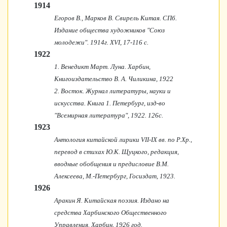
1914
Егоров В., Марков В. Свирель Китая. СПб.
Издание общества художников "Союз
молодежи". 1914г. XVI, 17-116 с.
1922
1. Венедикт Март. Луна. Харбин,
Книгоиздательство В. А. Чиликина, 1922
2. Восток. Журнал литературы, науки и
искусства. Книга 1. Петербург, изд-во
"Всемирная литература", 1922. 126с.
1923
Антология китайской лирики VII-IX вв. по Р.Хр.,
перевод в стихах Ю.К. Щуцкого, редакция,
вводные обобщения и предисловие В.М.
Алексеева, М.-Петербург, Госиздат, 1923.
1926
Аракин Я. Китайская поэзия. Издано на
средства Харбинского Общественного
Управления. Харбин, 1926 год.