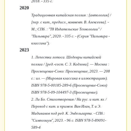
2018. - 335 с.
2020
Традиционная китайская поэзия : [антология] /
[пер. с кит., предисл., коммент. В. Алексеева]. -
М.; СПб. : "Т8 Издательские Технологии" /
"Пальмира", 2020. - 335 с. - (Серия "Пальмира -
классика").
2023
1. Лепестки лотоса. Шедевры китайской
поэзии / [ред.-сост. С. 3. Кодзова]. — Москва :
Просвещение-Союз: Просвещение, 2023. — 208
с.: ил. — (Мировая классика в иллюстрациях).
ISBN 978-5-00185-289-6 (Просвещение-Союз)
ISBN 978-5-09-104497-3 (Просвещение).
2. Ли Бо. Стихотворения / На рус. и кит. яз. /
Перевод с кит. и примем. Ван Илан, Т. и Э.
Мадиванов под ред. К. Эндельгарта. - СПб.:
"Симпозиум", 2023. - 96 с. ISBN 978-5-89091-
589-4