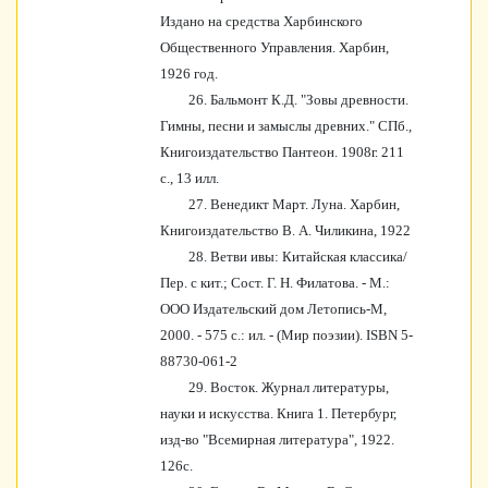
Издано на средства Харбинского
Общественного Управления. Харбин,
1926 год.
26. Бальмонт К.Д. "Зовы древности.
Гимны, песни и замыслы древних." СПб.,
Книгоиздательство Пантеон. 1908г. 211
с., 13 илл.
27. Венедикт Март. Луна. Харбин,
Книгоиздательство В. А. Чиликина, 1922
28. Ветви ивы: Китайская классика/
Пер. с кит.; Сост. Г. Н. Филатова. - М.:
ООО Издательский дом Летопись-М,
2000. - 575 с.: ил. - (Мир поэзии). ISBN 5-
88730-061-2
29. Восток. Журнал литературы,
науки и искусства. Книга 1. Петербург,
изд-во "Всемирная литература", 1922.
126с.