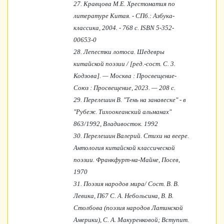
27.
Кравцова М.Е. Хрестоматия по
литературе Китая. - СПб.: Азбука-
классика, 2004. - 768 с. ISBN 5-352-
00653-0
28.
Лепестки лотоса. Шедевры
китайской поэзии / [ред.-сост. С. 3.
Кодзова]. — Москва : Просвещение-
Союз : Просвещение, 2023. — 208 с.
29.
Перелешин В. "Тень на занавеске" - в
"Рубеж. Тихоокеанский альманах"
863/1992, Владивосток. 1992
30.
Перелешин Валерий. Стихи на веере.
Антология китайской классической
поэзии. Франкфурт-на-Майне, Посев,
1970
31.
Поэзия народов мира/ Сост. В. В.
Левика, П67 С. А. Небольсина, В. В.
Столбова (поэзия народов Латинской
Америки), С. А. Макуренковой; Вступит.