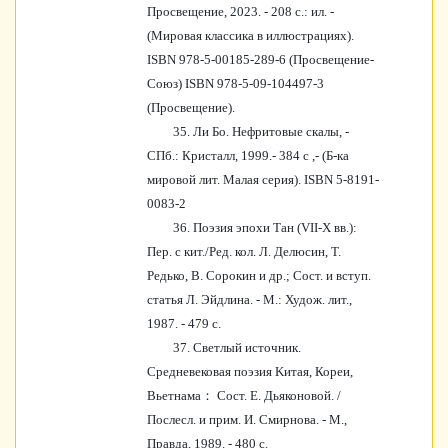
Просвещение, 2023. - 208 с.: ил. -
(Мировая классика в иллюстрациях).
ISBN 978-5-00185-289-6 (Просвещение-
Союз) ISBN 978-5-09-104497-3
(Просвещение).
35. Ли Бо. Нефритовые скалы, -
СПб.: Кристалл, 1999.- 384 с ,- (Б-ка
мировой лит. Малая серия). ISBN 5-8191-
0083-2
36. Поэзия эпохи Тан (VII-X вв.):
Пер. с кит./Ред. кол. Л. Делюсин, Т.
Редько, В. Сорокин и др.; Сост. и вступ.
статья Л. Эйдлина. - М.: Худож. лит.,
1987. - 479 с.
37. Светлый источник.
Средневековая поэзия Kитая, Кореи,
Вьетнама： Сост. Е. Дьяконовой. /
Послесл. и прим. И. Смирнова. - М.,
Правда, 1989. - 480 с.