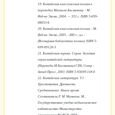
19.
Китайская классическая поэзия в
переводах Михаила Басманова. - М.:
Изд-во Эксмо, 2004. — 352 с. ISBN 5-699-
08653-6
20.
Китайская классическая поэзия. - М.:
Изд-во Эксмо, 2005. - 480 с., ил. -
(Всемирная библиотека поэзии). ISBN 5-
699-09120-3
21.
Китайская лирика. Серия: Золотая
серия китайской литературы.
(Переводы М.Басманова) СПб, Север -
Запад Пресс, 2003. ISBN 5-93699-118-0
22.
Китайская литература. Т.1 :
Хрестоматия. Древность.
Средневековье. Новое время.
Составитель Р. М. Мамаева. М.,
Государственное учебно-педагогическое
издательство Министерства
просвещения РСФСР, 1959.