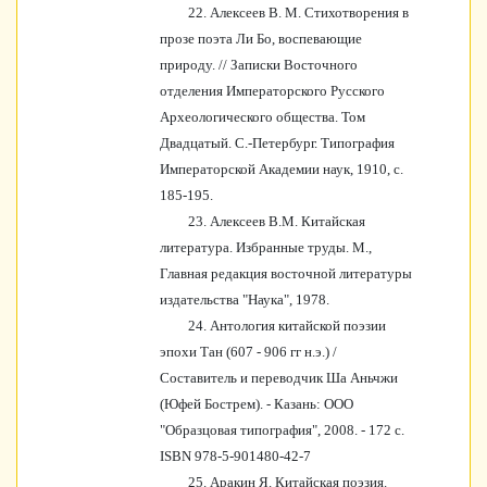
22. Алексеев В. М. Стихотворения в
прозе поэта Ли Бо, воспевающие
природу. // Записки Восточного
отделения Императорского Русского
Археологического общества. Том
Двадцатый. С.-Петербург. Типография
Императорской Академии наук, 1910, с.
185-195.
23. Алексеев В.М. Китайская
литература. Избранные труды. М.,
Главная редакция восточной литературы
издательства "Наука", 1978.
24. Антология китайской поэзии
эпохи Тан (607 - 906 гг н.э.) /
Составитель и переводчик Ша Аньчжи
(Юфей Бострем). - Казань: ООО
"Образцовая типография", 2008. - 172 с.
ISBN 978-5-901480-42-7
25.
Аракин Я. Китайская поэзия.