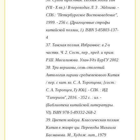
(VII - X вв.) / В переводах Л. 3 . Эйдлина. -
СПб.: "Петербургское Востоковедение",
1999. - 256 с. (Драгоценные строфы
китайской поэзии, 1). ISBN 5-85803-137-
4
37.
Танская поэзия. Избранное: в 2-х
частях. Ч. 2. Сост., пер., пред. и прим.
Р.Ш. Масалимова. Улан-Удэ БурГУ 2002
38.
Три вершины, семь столетий.
Антология лирики средневекового Китая
/ пер. с кит. яз. С. А. Торопцева; [сост.:
С. А. Торопцев, Гу Юй]. - СПб. : ИД
"Гиперион", 2016. - 352 с. : ил. -
(Библиотека китайской литературы.
VI). ISBN 978-5-89332-268-2
39.
Цветет мэйхуа. Классическая поэзия
Китая в жанре цы. Переводы Михаила
Басманова. М., Худож. лит., 1979