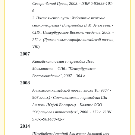
Северо-Запад Пресс, 2003. - ISBN 5-93699-101-
6
2. Постоянство пути: Избранные танские
стихотворения / В переводах В. М. Алексеева. -
СПб.: Петербургское Востоко¬ведение, 2003. -
272 с. (Драгоценные строфы китайской поэзии,
VIII).
2007
Китайская поэзия в переводах Льва
Меньшикова. - СПб.: "Петербургское
Востоковедение", 2007. - 304 с.
2008
Антология китайской поэзии эпохи Тан (607 -
906 гг н.э.) / Составитель и переводчик Ша
Аньчжи (Юфей Бострем). - Казань: ООО
"Образцовая типография", 2008. - 172 с. ISBN
978-5-901480-42-7
2014
Штейнберг Аркадий Акимович. Золотой мяч: