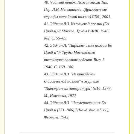
40.
Чистый поток. Поэзия эпохи Тан.
Пер. Л.Н. Меньшикова. (Драгоценные
строфы китайской поэзии) СПб., 2001.
41.
Эйдлин Л.З. Из танской поэзии (Бо
Цзюй-и) // Москва, Труды ВИИЯ. 1946.
№2. С. 55–69
42.
Эйдлин Л. "Параллелизм в поэзии Бо
Цзюй-и" // Труды Московского
института востоковедения. Вып. 3.
1946. С. 169–180.
43.
Эйдлин Л.З. "Из китайской
классической поэзии" в журнале
"Иностранная литература" №10, 1977,
М., Известия, 1977
44.
Эйдлин Л.З. "Четверостишия Бо
Цзюй-и (771–846)." (Канд. дис. в 5 кн.),
Фергана, 1942.