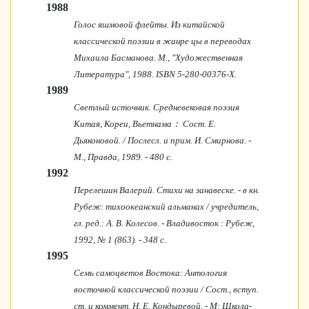
1988
Голос яшмовой флейты. Из китайской
классической поэзии в жанре цы в переводах
Михаила Басманова. М., "Художественная
Литература", 1988. ISBN 5-280-00376-X.
1989
Светлый источник. Средневековая поэзия
Kитая, Кореи, Вьетнама： Сост. Е.
Дьяконовой. / Послесл. и прим. И. Смирнова. -
М., Правда, 1989. - 480 с.
1992
Перелешин Валерий. Стихи на занавеске. - в кн.
Рубеж: тихоокеанский альманах / учредитель,
гл. ред.: А. В. Колесов. - Владивосток : Рубеж,
1992, № 1 (863). - 348 с.
1995
Семь самоцветов Востока: Антология
восточной классической поэзии / Сост., вступ.
ст. и коммент. Н. Е. Кондыревой. - М: Школа-