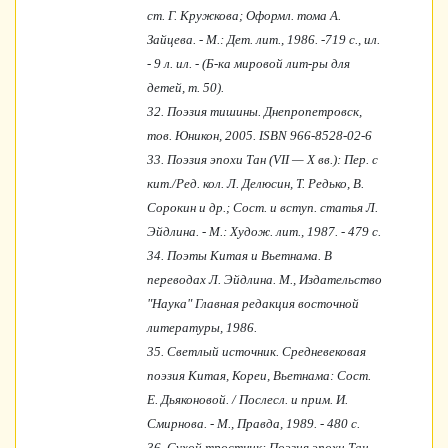
ст. Г. Кружкова; Оформл. тома А.
Зайцева. - М.: Дет. лит., 1986. -719 с., ил.
- 9 л. ил. - (Б-ка мировой лит-ры для
детей, т. 50).
32.
Поэзия тишины. Днепропетровск,
тов. Юникон, 2005. ISBN 966-8528-02-6
33.
Поэзия эпохи Тан (VII — X вв.): Пер. с
кит./Ред. кол. Л. Делюсин, Т. Редько, В.
Сорокин и др.; Сост. и вступ. статья Л.
Эйдлина. - М.: Худож. лит., 1987. - 479 с.
34.
Поэты Китая и Вьетнама. В
переводах Л. Эйдлина. М., Издательство
"Наука" Главная редакция восточной
литературы, 1986.
35.
Светлый источник. Средневековая
поэзия Kитая, Кореи, Вьетнама: Сост.
Е. Дьяконовой. / Послесл. и прим. И.
Смирнова. - М., Правда, 1989. - 480 с.
36.
Сухой тростник: Поэзия эпохи Тан