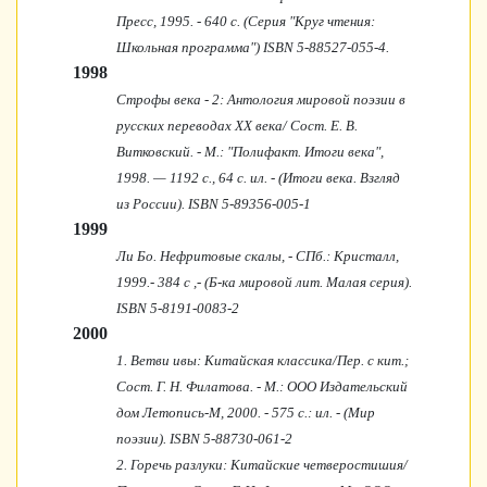
Пресс, 1995. - 640 с. (Серия "Круг чтения:
Школьная програм­ма") ISBN 5-88527-055-4.
1998
Строфы века - 2: Антология мировой поэзии в
русских переводах XX века/ Сост. Е. В.
Витковский. - М.: "Полифакт. Итоги века",
1998. — 1192 с., 64 с. ил. - (Итоги века. Взгляд
из России). ISBN 5-89356-005-1
1999
Ли Бо. Нефритовые скалы, - СПб.: Кристалл,
1999.- 384 с ,- (Б-ка мировой лит. Малая серия).
ISBN 5-8191-0083-2
2000
1. Ветви ивы: Китайская классика/Пер. с кит.;
Сост. Г. Н. Филатова. - М.: ООО Издательский
дом Летопись-М, 2000. - 575 с.: ил. - (Мир
поэзии). ISBN 5-88730-061-2
2. Горечь разлуки: Китайские четверостишия/