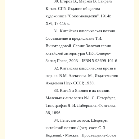
30. Егоров В., Марков В. Свирель
Китая. СПб. Издание общества
художников "Союз молодежи". 1914г.
XVI, 17-116 с.
31. Китайская классическая поэзия.
Составление и предисловие Т.И.
Виноградовой. Серия: Золотая серия
китайской литературы СПб., Северо-
Запад Пресс, 2003. - ISBN 5-93699-101-6
32. Китайская классическая проза в
пер. ак. В.М. Алексеева. М., Издательство
Академии Наук СССР, 1958.
33.
Китай и Япония в их поэзии.
Маленькая антология №1. С.-Петербург,
Типография Я. И. Либермана, Фонтанка,
86, 1896.
34. Лепестки лотоса. Шедевры
китайской поэзии / [ред.-сост. С. 3.
Кодзова]. - Москва : Просвещение-Союз: