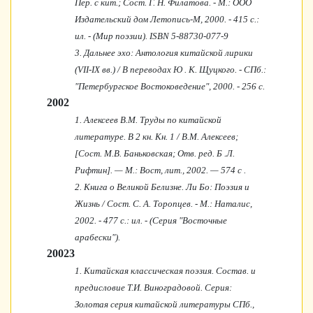
Пер. с кит.; Сост. Г. Н. Филатова. - М.: ООО
Издательский дом Летопись-М, 2000. - 415 с.:
ил. - (Мир поэзии). ISBN 5-88730-077-9
3. Дальнее эхо: Антология китайской лирики
(VII-IX вв.) / В переводах Ю . К. Щуцкого. - СПб.:
"Петербургское Востоковедение", 2000. - 256 с.
2002
1. Алексеев В.М. Труды по китайской
литературе. В 2 кн. Кн. 1 / В.М. Алексеев;
[Сост. М.В. Баньковская; Отв. ред. Б .Л.
Рифтин]. — М.: Вост, лит., 2002. — 574 с .
2. Книга о Великой Белизне. Ли Бо: Поэзия и
Жизнь / Сост. С. А. Торопцев. - М.: Наталис,
2002. - 477 с.: ил. - (Серия "Восточные
арабески").
20023
1. Китайская классическая поэзия. Состав. и
предисловие Т.И. Виноградовой. Серия:
Золотая серия китайской литературы СПб.,