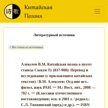
Литературный источник
< Bсе стихи из источника
Алексеев В.М. Китайская поэма о поэте:
стансы Сыкун Ту (837-908): Перевод и
исследование (с приложением китайских
текстов) / В.М. Алексеев; Отд-ние ист.-
филол. наук РАН. 一 М.: Вост, лит., 2008 —
702 с. 一 (Классики отечественного
востоковедения; осн. в 2001 г. / редкол.:
С.Л. Тихвинский (пред.) и др.). 一 ISBN