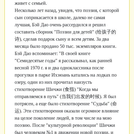
живет с семьей.
Несколько лет назад, увидев, что поэзия, с которой
сын соприкасается в школе, далеко не самая
лучшая, Бэй Дао очень рассердился и решил
составить сборник "Поэзии для детей" (
给孩子的
诗
), сделав подарок сыну и всем детям. За два
месяца было продано 50 тыс. экземпляров книги.
Бэй Дао вспоминает: "В своей книге
"Семидесятые годы" я рассказывал, как ранней
весной 1970 г. я и два одноклассника после
прогулки в парке Ихэюань катались на лодках по
озеру, один из них прочитал наизусть
стихотворение Шичжи (
食指
) "Когда мы
отправляемся в путь" (
当我
们出发的时候
). Я был
потрясен, а еще было стихотворение "Судьба" (
命
运
). Эти стихотворения оказали огромное влияние
на целое поколение людей, в том числе на мою
поэзию. После "культурной революции" Шичжи
был человеком №1 в движении новой поэзии, и