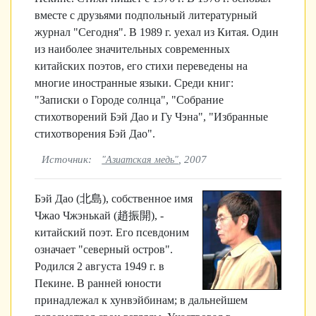
вместе с друзьями подпольный литературный
журнал "Сегодня". В 1989 г. уехал из Китая. Один
из наиболее значительных современных
китайских поэтов, его стихи переведены на
многие иностранные языки. Среди книг:
"Записки о Городе солнца", "Собрание
стихотворений Бэй Дао и Гу Чэна", "Избранные
стихотворения Бэй Дао".
Источник:
, 2007
"Азиатская медь"
Бэй Дао (
北島),
собственное имя
Чжао Чжэнькай (
趙振開),
-
китайский поэт. Его псевдоним
означает "северный остров".
Родился 2 августа 1949 г. в
Пекине. В ранней юности
принадлежал к хунвэйбинам; в дальнейшем