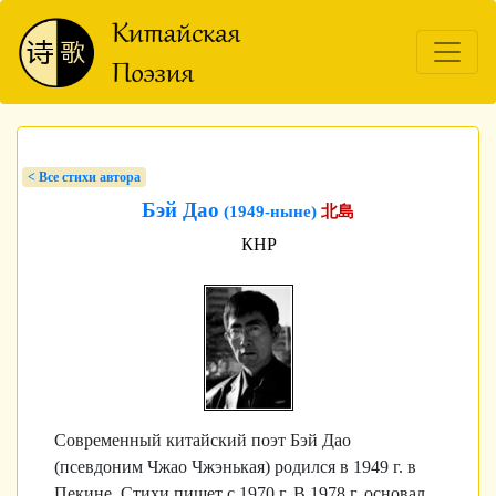
< Bсе стихи автора
Бэй Дао
(1949-ныне)
北島
КНР
Современный китайский поэт Бэй Дао
(псевдоним Чжао Чжэнькая) родился в 1949 г. в
Пекине. Стихи пишет с 1970 г. В 1978 г. основал