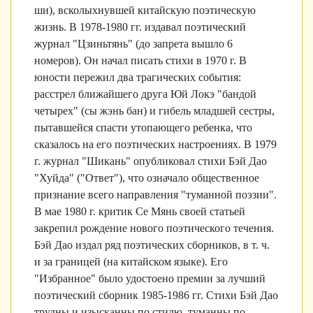
ши), всколыхнувшей китайскую поэтическую
жизнь. В 1978-1980 гг. издавал поэтический
журнал "Цзиньтянь" (до запрета вышло 6
номеров). Он начал писать стихи в 1970 г. В
юности пережил два трагических события:
расстрел ближайшего друга Юй Локэ "бандой
четырех" (сы жэнь бан) и гибель младшей сестры,
пытавшейся спасти утопающего ребенка, что
сказалось на его поэтических настроениях. В 1979
г. журнал "Шикань" опубликовал стихи Бэй Дао
"Хуйда" ("Ответ"), что означало общественное
признание всего направления "туманной поэзии".
В мае 1980 г. критик Се Мянь своей статьей
закрепил рождение нового поэтического течения.
Бэй Дао издал ряд поэтических сборников, в т. ч.
и за границей (на китайском языке). Его
"Избранное" было удостоено премии за лучший
поэтический сборник 1985-1986 гг. Стихи Бэй Дао
трудны и изысканны по стилю, туманны по