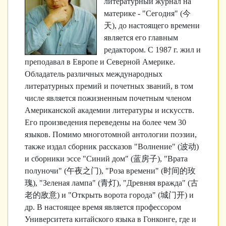
литературный журнал на
материке - "Сегодня" (
今
天
), до настоящего времени
является его главным
редактором. С 1987 г. жил и
преподавал в Европе и Северной Америке.
Обладатель различных международных
литературных премий и почетных званий, в том
числе является пожизненным почетным членом
Американской академии литературы и искусств.
Его произведения переведены на более чем 30
языков. Помимо многотомной антологии поэзии,
также издал сборник рассказов "Волнение" (
波
动
)
и сборники эссе "Синий дом" (
蓝房子
), "Врата
полуночи" (
午夜之
门
), "Роза времени" (
时间的玫
瑰
), "Зеленая лампа" (
青灯
), "Древняя вражда" (
古
老的
敌意
) и "Открыть ворота города" (
城
门开
) и
др. В настоящее время является профессором
Университета китайского языка в Гонконге, где и