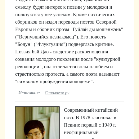
смыслу, будят интерес к поэзии у молодежи и
пользуются у нее успехом. Кроме поэтических
сборников он издал переводы поэтов Северной
Европы и сборник прозы "Гуйлай ды мошэнжэнь"
("Вернувшийся незнакомец"). Его повесть
"Бодун" ("Флуктуация") подверглась критике.
Поэзия Бэй Дао - следствие раскрепощения
сознания молодого поколения после "культурной
революции", она отличается вольнолюбием и
страстностью протеста, а самого поэта называют
"символом пробуждения молодежи".
Источник:
Синология.ру
Современный китайский
поэт. В 1978 г. основал в
Пекине первый с 1949 г.
неофициальный