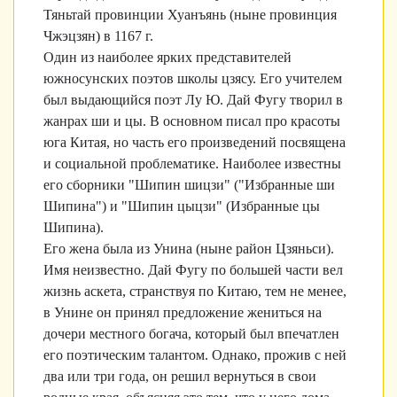
Тяньтай провинции Хуанъянь (ныне провинция
Чжэцзян) в 1167 г.
Один из наиболее ярких представителей
южносунских поэтов школы цзясу. Его учителем
был выдающийся поэт Лу Ю. Дай Фугу творил в
жанрах ши и цы. В основном писал про красоты
юга Китая, но часть его произведений посвящена
и социальной проблематике. Наиболее известны
его сборники "Шипин шицзи" ("Избранные ши
Шипина") и "Шипин цыцзи" (Избранные цы
Шипина).
Его жена была из Унина (ныне район Цзяньси).
Имя неизвестно. Дай Фугу по большей части вел
жизнь аскета, странствуя по Китаю, тем не менее,
в Унине он принял предложение жениться на
дочери местного богача, который был впечатлен
его поэтическим талантом. Однако, прожив с ней
два или три года, он решил вернуться в свои