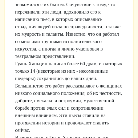
знакомился с их бытом. Сочувствие к тому, что
переживали эти люди, вдохновило его к
написанию пьес, в которых описывались
страдания людей из-за несправедливости, а также
их мудрость и таланты. Известно, что он работал
со многими труппами исполнительского
искусства, а иногда и лично участвовал в
театральном представлении.
Гуань Ханьцин написал более 60 драм, из которых
только 14 (некоторые из них - несомненные
шедевры) сохранились до наших дней.
Большинство его работ рассказывают о женщинах
низкого социального положения, об их честности,
доброте, смекалке и остроумии, мужественной
борьбе против злых сил и сопротивлении
внешним влияниям. Эти пьесы ставили на
протяжении истории и продолжают ставить
сейчас.
В своих драмах Гуань Ханьцин отражал все