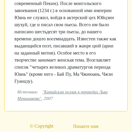
современный Пекин). После монгольского
завоевания (1234 г.) в основанной ими империи
Юань не служил, войдя в актерский цех Юйцзин
шухуй, где и писал свои пьесы. Всего им было
написано шестьдесят три пьесы, до нашего
времени дошло восемнадцать. Известен также как
выдающийся поэт, писавший в жанре цюй (арии
на заданный мотив). Особое место в его
творчестве занимает женская тема. Возглавляет
список "четырех великих драматургов периода
Юань" (кроме него - Бай Пу, Ма Чжиюань, Чжэн
Гуанцзу).
Источник:
"Китайская поэзия в переводах Льва
, 2007
Меньшикова"
© Copyright
Пишите нам