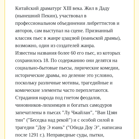
Китайский драматург XIII века. Жил в Даду
(нынешний Пекин), участвовал в
профессиональном объединении либреттистов и
авторов, сам выступал на сцене. Признанный
классик пьес в жанре цзацзюй (юаньской драмы),
возможно, один из создателей жанра.
Известны названия более 60 его пьес, из которых
сохранилось 18. По содержанию они делятся на
социально-бытовые пьесы, лирические комедии,
исторические драмы, но деление это условно,
поскольку различные мотивы, трагедийные и
комические элементы часто переплетаются.
Страдания народа под гнетом феодалов,
чиновников-лихоимцев и богатых самодуров
запечатлены в пьесах "Лу Чжайлан", "Ван Цзян
тин" ("Беседка над рекой") и с особой силой в
трагедии "Доу Э юань" ("Обида Доу Э", написана
после 1291 г.). Неправедные суды, пытки,