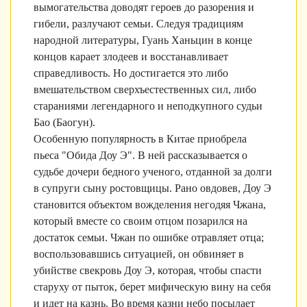
вымогательства доводят героев до разорения и
гибели, разлучают семьи. Следуя традициям
народной литературы, Гуань Ханьцин в конце
концов карает злодеев и восстанавливает
справедливость. Но достигается это либо
вмешательством сверхъестественных сил, либо
стараниями легендарного и неподкупного судьи
Бао (Баогун).
Особенную популярность в Китае приобрела
пьеса "Обида Доу Э". В ней рассказывается о
судьбе дочери бедного ученого, отданной за долги
в супруги сыну ростовщицы. Рано овдовев, Доу Э
становится объектом вожделения негодяя Чжана,
который вместе со своим отцом позарился на
достаток семьи. Чжан по ошибке отравляет отца;
воспользовавшись ситуацией, он обвиняет в
убийстве свекровь Доу Э, которая, чтобы спасти
старуху от пыток, берет мифическую вину на себя
и идет на казнь. Во время казни небо посылает