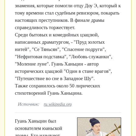
знамения, которые помогли отцу Доу Э, который к
тому времени стал судебным ревизором, покарать
настоящих преступников. В финале драмы
справедливость торжествует.
Среди бытовых и комедийных цзацзюй,
написанных драматургом, - "Пруд золотых
нитей", "Се Тяньсян", "Спасение подруги",
"Нефритовая подставка", "Любовь служанки",
"Моление луне". Гуань Ханьцин - автор
исторических цзацзюй "Один в стане врагов",
"Путешествие во сне в Западное Шу".
Также сохранилось около 50 лирических
стихотворений Гуань Ханьцина.
Источник:
ru.wikipedia.org
Гуань Ханьцин был
основателем юаньской
драмы. Его называют