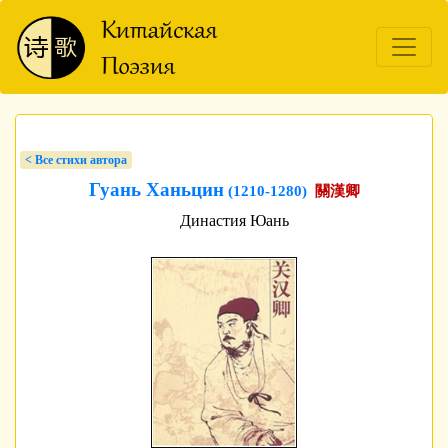
< Bсе стихи автора
Гуань Ханьцин
(1210-1280)
關漢卿
Династия Юань