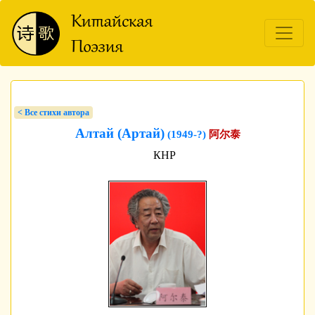
< Bсе стихи автора
Алтай (Артай)
(1949-?)
阿尔泰
КНР