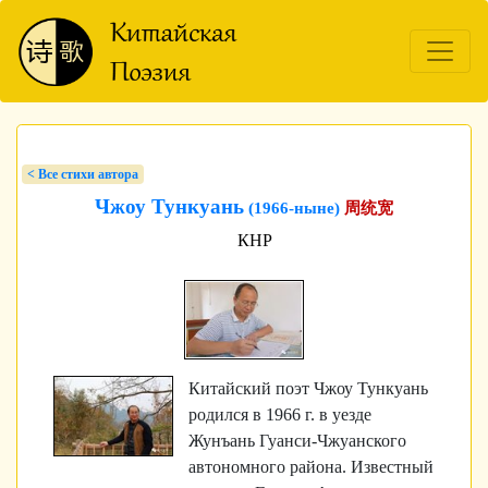
< Bсе стихи автора
Чжоу Тункуань
(1966-ныне)
周统宽
КНР
Китайский поэт Чжоу Тункуань
родился в 1966 г. в уезде
Жунъань Гуанси-Чжуанского
автономного района. Известный