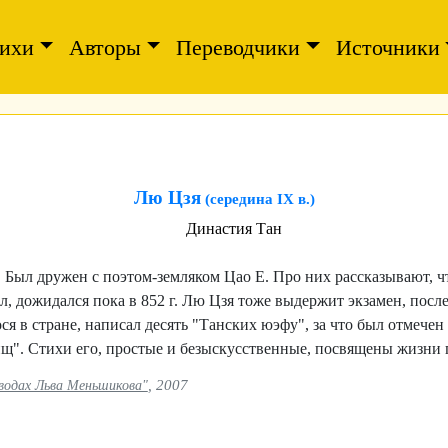
ихи
Авторы
Переводчики
Источники
Лю Цзя
(середина IX в.)
Династия Тан
 Был дружен с поэтом-земляком Цао Е. Про них рассказывают, ч
л, дожидался пока в 852 г. Лю Цзя тоже выдержит экзамен, после
я в стране, написал десять "Танских юэфу", за что был отмечен 
щ". Стихи его, простые и безыскусственные, посвящены жизни 
, 2007
еводах Льва Меньшикова"