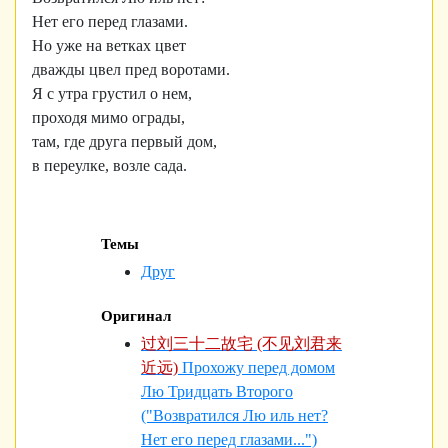
Нет его перед глазами.
Но уже на ветках цвет
дважды цвел пред воротами.
Я с утра грустил о нем,
проходя мимо ограды,
там, где друга первый дом,
в переулке, возле сада.
Темы
Друг
Оригинал
过刘三十二故宅 (不见刘君来
近远)
Прохожу перед домом
Лю Тридцать Второго
("Возвратился Лю иль нет?
Нет его перед глазами...")