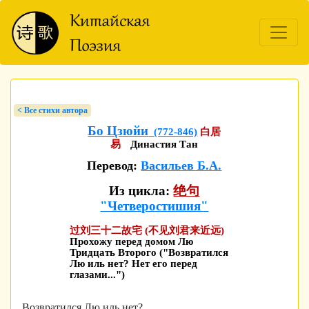
< Bсе стихи автора
Бо Цзюйи
(772-846)
白居
易
Династия Тан
Перевод:
Васильев Б.А.
Из цикла:
绝句
"Четверостишия"
过刘三十二故宅 (不见刘君来近远)
Прохожу перед домом Лю
Тридцать Второго ("Возвратился
Лю иль нет? Нет его перед
глазами...")
Возвратился Лю иль нет?