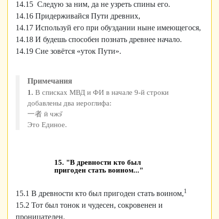
14.15 Следую за ним, да не узреть спины его.
14.16 Придерживайся Пути древних,
14.17 Используй его при обуздании ныне имеющегося,
14.18 И будешь способен познать древнее начало.
14.19 Сие зовётся «уток Пути».
Примечания
1.
В списках МВД и ФИ в начале 9-й строки
добавлены два иероглифа:
一者 ӣ чжэ̌
Это Единое.
15. "В древности кто был
пригоден стать воином..."
1
15.1 В древности кто был пригоден стать воином,
15.2 Тот был тонок и чудесен, сокровенен и
проницателен.