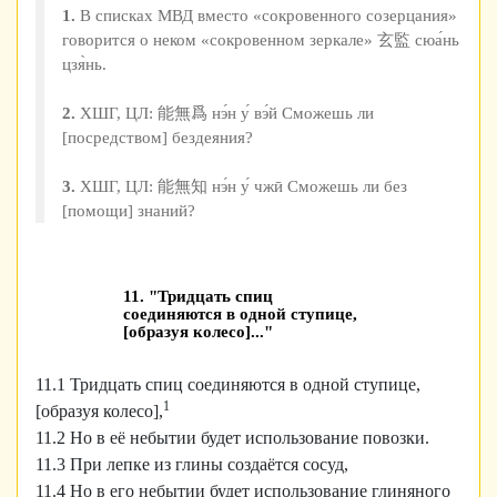
1.
В списках МВД вместо «сокровенного созерцания»
говорится о неком «сокровенном зеркале» 玄監 сюа́нь
цзя̀нь.
2.
ХШГ, ЦЛ: 能無爲 нэ́н у́ вэ́й Сможешь ли
[посредством] бездеяния?
3.
ХШГ, ЦЛ: 能無知 нэ́н у́ чжӣ Сможешь ли без
[помощи] знаний?
11. "Тридцать спиц
соединяются в одной ступице,
[образуя колесо]..."
11.1 Тридцать спиц соединяются в одной ступице,
1
[образуя колесо],
11.2 Но в её небытии будет использование повозки.
11.3 При лепке из глины создаётся сосуд,
11.4 Но в его небытии будет использование глиняного