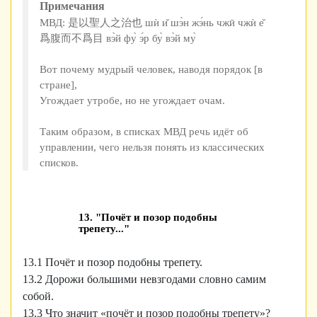
Примечания
МВД: 是以聖人之治也 шѝ и̌ шэ̀н жэ́нь чжӣ чжѝ е̌
爲腹而不爲目 вэ̀й фу̀ э́р бу̀ вэ̀й му̀
Вот почему мудрый человек, наводя порядок [в
стране],
Угождает утробе, но не угождает очам.
Таким образом, в списках МВД речь идёт об
управлении, чего нельзя понять из классических
списков.
13. "Почёт и позор подобны
трепету..."
13.1 Почёт и позор подобны трепету.
13.2 Дорожи большими невзгодами словно самим
собой.
13.3 Что значит «почёт и позор подобны трепету»?