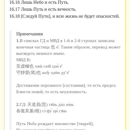
16.16 Лишь Небо и есть Путь.
16.17 Лишь Путь и есть вечность.
16.18 [Следуй Пути], и всю жизнь не будет опасностей.
Примечания
1.
В списках ГД и МВД в 1-й и 2-й строках записана
конечная частица 也 е̌. Таким образом, перевод может
выглядеть немного иначе.
МВД В:
至虚極也 чжѝ сю̄й цзи́ е̌
守靜督(篤)也 шо̌у цзѝн ду̌ е̌
Достижение порожного [состояния], то есть предел.
Блюсти покой, то есть неуклонность.
2.
ГД: 天道員(芸) тя̄нь да̀о ю́нь
各復其堇(根) гэ̀ фу̀ ци́ гэ̄нь
Путь Неба рождает множество [тварей],