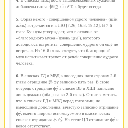
4.
В списках МВД после вышеизложенных суждений
добавлены слова: 恒也 хэ́н е̌ Так будет всегда
5.
Образ некого «совершенномудрого человека» (шэ̀н
жэ́нь) встречается и в ЛЮ [7.26, 16.8, 19.12]. В 7-й
главе Кун цзы утверждает, что в отличие от
«благородного мужа»(цзю̄нь цзы̌ ), которого
доводилось встретить, совершенномудрого он ещё не
встречал. Из 16-й главы следует, что благородный
муж испытывает трепет от речей совершенномудрого
человека.
6.
В списках ГД и МВД в последних пяти строках 2-й
главы отрицание 弗 фу́ записано пять раз. В свою
очередь отрицание фу́ в списке ВБ и ХШГ записано
лишь дважды (оба раза во 2-й главе). Стоит заметить,
что в списках ГД и МВД перед глаголами, не
имеющими дополнения, зачастую записано отрицание
фу́, вместо широко используемого в классических
списках отрицания 不 бу̀. На стеле ЦЛ отрицание фу́ и
вовсе отсутствует.