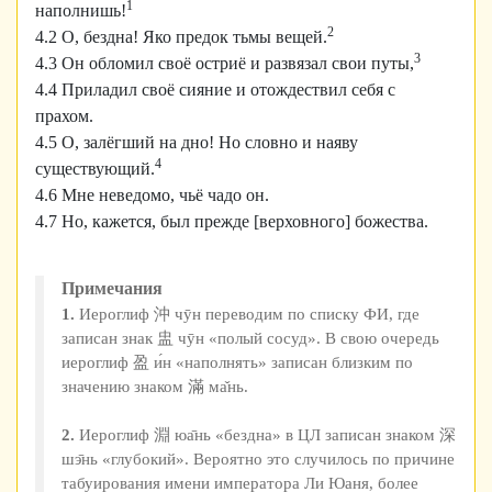
1
наполнишь!
2
4.2 О, бездна! Яко предок тьмы вещей.
3
4.3 Он обломил своё остриё и развязал свои путы,
4.4 Приладил своё сияние и отождествил себя с
прахом.
4.5 О, залёгший на дно! Но словно и наяву
4
существующий.
4.6 Мне неведомо, чьё чадо он.
4.7 Но, кажется, был прежде [верховного] божества.
Примечания
1.
Иероглиф 沖 чӯн переводим по списку ФИ, где
записан знак 盅 чӯн «полый сосуд». В свою очередь
иероглиф 盈 и́н «наполнять» записан близким по
значению знаком 滿 ма̌нь.
2.
Иероглиф 淵 юа̄нь «бездна» в ЦЛ записан знаком 深
шэ̄нь «глубокий». Вероятно это случилось по причине
табуирования имени императора Ли Юаня, более