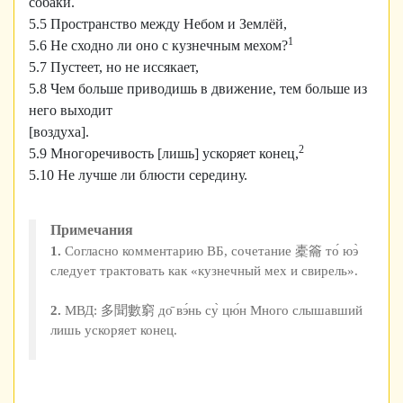
собаки.
5.5 Пространство между Небом и Землёй,
1
5.6 Не сходно ли оно с кузнечным мехом?
5.7 Пустеет, но не иссякает,
5.8 Чем больше приводишь в движение, тем больше из
него выходит
[воздуха].
2
5.9 Многоречивость [лишь] ускоряет конец,
5.10 Не лучше ли блюсти середину.
Примечания
1.
Согласно комментарию ВБ, сочетание 橐籥 то́ юэ̀
следует трактовать как «кузнечный мех и свирель».
2.
МВД: 多聞數窮 до̄ вэ́нь су̀ цю́н Много слышавший
лишь ускоряет конец.