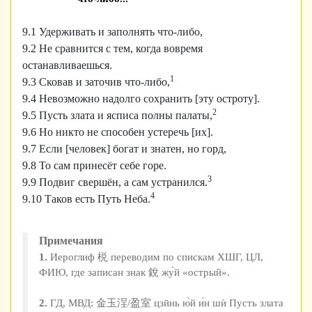
9.1 Удерживать и заполнять что-либо,
9.2 Не сравнится с тем, когда вовремя
останавливаешься.
1
9.3 Сковав и заточив что-либо,
9.4 Невозможно надолго сохранить [эту остроту].
2
9.5 Пусть злата и ясписа полны палаты,
9.6 Но никто не способен устеречь [их].
9.7 Если [человек] богат и знатен, но горд,
9.8 То сам принесёт себе горе.
3
9.9 Подвиг свершён, а сам устранился.
4
9.10 Таков есть Путь Неба.
Примечания
1.
Иероглиф 棁 переводим по спискам ХШГ, ЦЛ,
ФИЮ, где записан знак 銳 жу̀й «острый».
2.
ГД, МВД: 金玉浧/盈室 цзӣнь ю̀й и́н шѝ Пусть злата