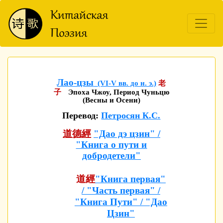
Лао-цзы
(VI-V вв. до н. э.)
老
子
Эпоха Чжоу, Период Чуньцю
(Весны и Осени)
Перевод:
Петросян К.С.
道德經
"Дао дэ цзин" /
"Книга о пути и
добродетели"
道經
"Книга первая"
/ "Часть первая" /
"Книга Пути" / "Дао
Цзин"