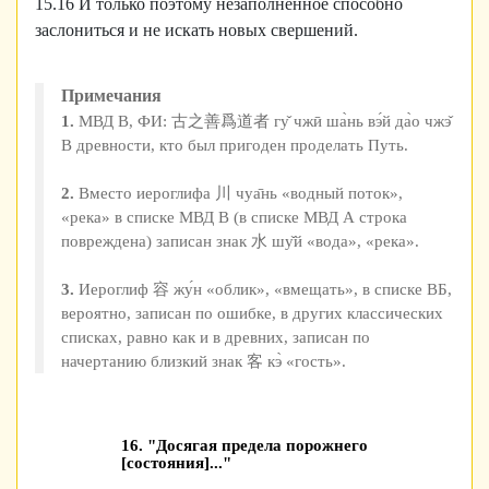
15.16 И только поэтому незаполненное способно
заслониться и не искать новых свершений.
Примечания
1.
МВД В, ФИ: 古之善爲道者 гу̌ чжӣ ша̀нь вэ́й да̀о чжэ̌
В древности, кто был пригоден проделать Путь.
2.
Вместо иероглифа 川 чуа̄нь «водный поток»,
«река» в списке МВД В (в списке МВД А строка
повреждена) записан знак 水 шу̌й «вода», «река».
3.
Иероглиф 容 жу́н «облик», «вмещать», в списке ВБ,
вероятно, записан по ошибке, в других классических
списках, равно как и в древних, записан по
начертанию близкий знак 客 кэ̀ «гость».
16. "Досягая предела порожнего
[состояния]..."