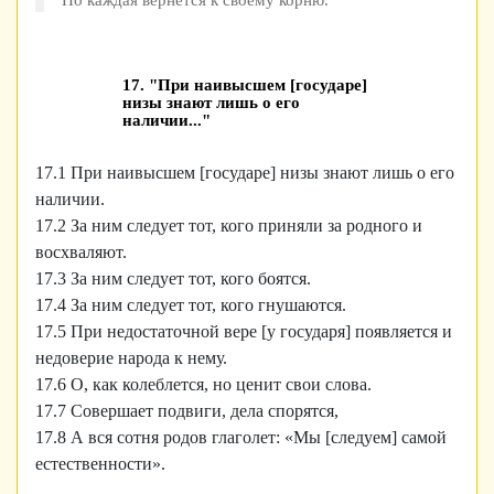
Но каждая вернётся к своему корню.
17. "При наивысшем [государе]
низы знают лишь о его
наличии..."
17.1 При наивысшем [государе] низы знают лишь о его
наличии.
17.2 За ним следует тот, кого приняли за родного и
восхваляют.
17.3 За ним следует тот, кого боятся.
17.4 За ним следует тот, кого гнушаются.
17.5 При недостаточной вере [у государя] появляется и
недоверие народа к нему.
17.6 О, как колеблется, но ценит свои слова.
17.7 Совершает подвиги, дела спорятся,
17.8 А вся сотня родов глаголет: «Мы [следуем] самой
естественности».