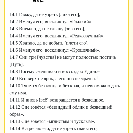
его]..."
14.1 Гляжу, да не узреть [лика его],
14.2 Именуя его, воскликнул «Гладкий».
14.3 Внемлю, да не слышу [зова его],
14.4 Именуя его, воскликнул «Редкозвучный».
14.5 Хватаю, да не добыть [плоти его],
14.6 Именуя его, воскликнул «Крошечный».
14.7 Сии три [чувства] не могут полностью постичь
[Путь],
14.8 Посему смешиваю и воссоздаю Единое.
1
14.9 Его верх не ярок, а его низ не мрачен.
14.10 Тянется без конца и без края, и невозможно дать
ему имя.
14.11 И вновь [всё] возвращается в безвещное.
14.12 Сие зовётся «безвидный облик и безвещный
образ».
14.13 Сие зовётся «мглистым и тусклым».
14.14 Встречаю его, да не узреть главы его,