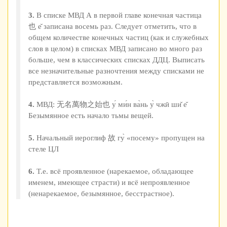
3.
В списке МВД А в первой главе конечная частица
也 е̌ записана восемь раз. Следует отметить, что в
общем количестве конечных частиц (как и служебных
слов в целом) в списках МВД записано во много раз
больше, чем в классических списках ДДЦ. Выписать
все незначительные разночтения между списками не
представляется возможным.
4.
МВД: 无名萬物之始也 у́ ми́н ва̀нь у̀ чжӣ ши̌ е̌
Безымянное есть начало тьмы вещей.
5.
Начальный иероглиф 故 гу̀ «посему» пропущен на
стеле ЦЛ
6.
Т.е. всё проявленное (нарекаемое, обладающее
именем, имеющее страсти) и всё непроявленное
(ненарекаемое, безымянное, бесстрастное).