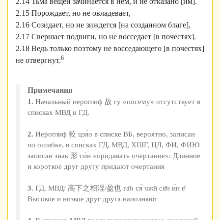
2.14 Тьма вещей зачинается в нём, и не отказано [им].
2.15 Порождает, но не овладевает,
2.16 Созидает, но не зиждется [на созданном благе],
2.17 Свершает подвиги, но не восседает [в почестях].
2.18 Ведь только поэтому не восседающего [в почестях]
6
не отвергнут.
Примечания
1.
Начальный иероглиф 故 гу̀ «посему» отсутствует в
списках МВД и ГД.
2.
Иероглиф 較 цзя̀о в списке ВБ, вероятно, записан
по ошибке, в списках ГД, МВД, ХШГ, ЦЛ, ФИ, ФИЮ
записан знак 形 си́н «придавать очертание»: Длинное
и короткое друг другу придают очертания
3.
ГД, МВД: 高下之相浧/盈也 га̄о ся̀ чжӣ ся̄н и́н е̌
Высокое и низкое друг друга наполняют