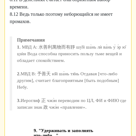
времени.
8.12 Ведь только поэтому неборющийся не имеет
промахов.
Примечания
1.
МВД А: 水善利萬物而有靜 шу̌й ша̀нь лѝ ва̀нь у̀ э́р ю̌
цзѝн Вода способна приносить пользу тьме вещей и
обладает спокойствием.
2.
МВД В: 予善天 ю̌й ша̀нь тя̄нь Отдавая [что-либо
другим], считает благоприятным [быть подобным]
Небу.
3.
Иероглиф 正 чжэ̀н переводим по ЦЛ, ФИ и ФИЮ где
записан знак 政 чжэ̀н «правление».
9. "Удерживать и заполнять
что-либо..."