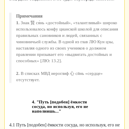
Примечания
1.
Знак 賢 ся́нь «достойный», «талантливый» широко
использовалось конфу цианской школой для описания
правильных сановников и людей, связанных с
чиновничьей службы. В одной из глав ЛЮ Кун цзы,
наставляя одного из своих учеников о должном
правлении призывает его «выдвигать достойных и
способных» [ЛЮ: 13.2].
2.
В списках МВД иероглиф 心 сӣнь «сердце»
отсутствует.
4. "Путь [подобен] ёмкости
сосуда, но используя, его не
наполнишь..."
4.1 Путь [подобен] ёмкости сосуда, но используя, его не