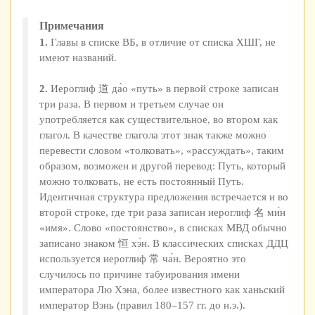
Примечания
1.
Главы в списке ВБ, в отличие от списка ХШГ, не
имеют названий.
2.
Иероглиф 道 да̀о «путь» в первой строке записан
три раза. В первом и третьем случае он
употребляется как существительное, во втором как
глагол. В качестве глагола этот знак также можно
перевести словом «толковать», «рассуждать», таким
образом, возможен и другой перевод: Путь, который
можно толковать, не есть постоянный Путь.
Идентичная структура предложения встречается и во
второй строке, где три раза записан иероглиф 名 ми́н
«имя». Слово «постоянство», в списках МВД обычно
записано знаком 恒 хэ́н. В классических списках ДДЦ
используется иероглиф 常 ча́н. Вероятно это
случилось по причине табуирования имени
императора Лю Хэна, более известного как ханьский
император Вэнь (правил 180–157 гг. до н.э.).