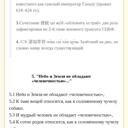
известного как танский император Гаоцзу (правил
618–626 гг.).
3.
Сочетание 挫銳 цо̀ жу̀й «обломить остриё» два раза
зафиксирован во 2-й главе военного трактата СЦБФ.
4.
СЭ: 湛似常存 чэ́нь сы̀ ча́н цу́нь Залёгший на дно, но
словно наяву всегда существующий
5. "Небо и Земля не обладают
«человечностью»..."
5.1 Небо и Земля не обладают «человечностью»,
5.2 К тьме вещей относятся, как к соломенному чучелу
собаки.
5.3 И мудрый человек не обладает «человечностью»,
5.4 К сотне родов относится, как к соломенному чучелу