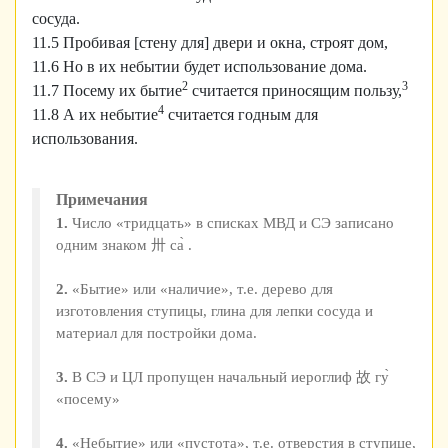
сосуда.
11.5 Пробивая [стену для] двери и окна, строят дом,
11.6 Но в их небытии будет использование дома.
2
3
11.7 Посему их бытие
считается приносящим пользу,
4
11.8 А их небытие
считается годным для
использования.
Примечания
1.
Число «тридцать» в списках МВД и СЭ записано
одним знаком 卅 са̀ .
2.
«Бытие» или «наличие», т.е. дерево для
изготовления ступицы, глина для лепки сосуда и
материал для постройки дома.
3.
В СЭ и ЦЛ пропущен начальный иероглиф 故 гу̀
«посему»
4.
«Небытие» или «пустота», т.е. отверстия в ступице,