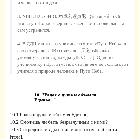
и ясписа полон дом.
3.
ХШГ, ЦЛ, ФИЮ: 功成名遂身退 гӯн чэ́н ми́н су̀й
шэ̄нь ту̀й Подвиг свершён, известность появилась, а
сам устранился.
4.
В ДДЦ много раз упоминается т.н. «Путь Неба», в
свою очередь в ЛЮ сочетание 天道 тя̄нь да̀о
упомянуто лишь однажды [ЛЮ: 5.13]. Один из
учеников Кун Цзы отметил, что ничего не услышал от
учителя о природе человека и Пути Неба.
10. "Pадея о душе и объемля
Единое..."
10.1 Pадея о душе и объемля Единое,
10.2 Сможешь ли быть безразлучным с ними?
10.3 Сосредоточив дыхание и достигнув гибкости
[тела],