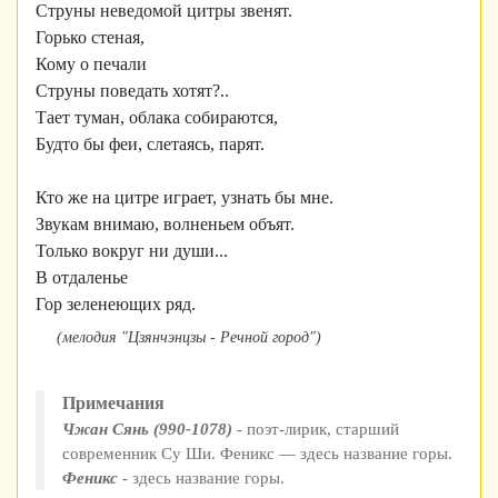
Струны неведомой цитры звенят.
Горько стеная,
Кому о печали
Струны поведать хотят?..
Тает туман, облака собираются,
Будто бы феи, слетаясь, парят.
Кто же на цитре играет, узнать бы мне.
Звукам внимаю, волненьем объят.
Только вокруг ни души...
В отдаленье
Гор зеленеющих ряд.
(мелодия "Цзянчэнцзы - Речной город")
Примечания
Чжан Сянь (990-1078)
- поэт-лирик, старший
современник Су Ши. Феникс — здесь название горы.
Феникс
- здесь название горы.