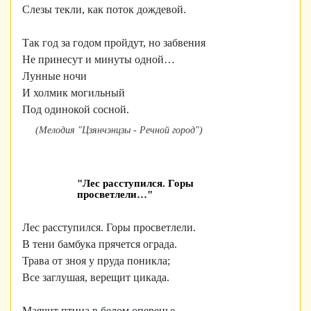
Слезы текли, как поток дождевой.
Так год за годом пройдут, но забвения
Не принесут и минуты одной…
Лунные ночи
И холмик могильный
Под одинокой сосной.
(Мелодия "Цзянчэнцзы - Речной город")
"Лес расступился. Горы
просветлели…"
Лес расступился. Горы просветлели.
В тени бамбука прячется ограда.
Трава от зноя у пруда поникла;
Все заглушая, верещит цикада.
Маячит птица в белом оперенье,