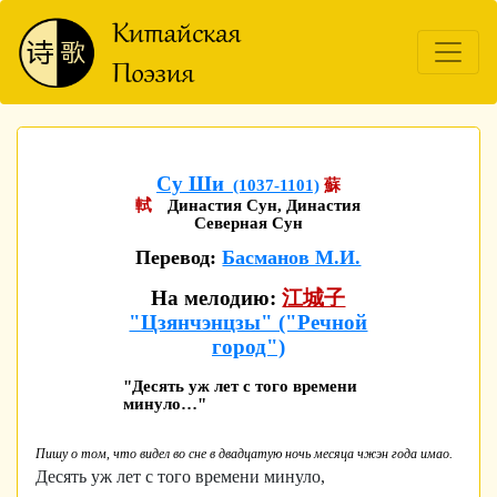
Су Ши
(1037-1101)
蘇
軾
Династия Сун, Династия
Северная Сун
Перевод:
Басманов М.И.
На мелодию:
江城子
"Цзянчэнцзы" ("Речной
город")
"Десять уж лет с того времени
минуло…"
Пишу о том, что видел во сне в двадцатую ночь месяца чжэн года имао.
Десять уж лет с того времени минуло,