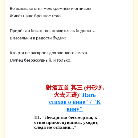
Во вспышке огня меж кремнём и огнивом
Живёт наше бренное тело.
Придёт ли богатство, появится ль бедность,
В весельи и в радости будем:
Кто рта не раскроет для звонкого смеха —
Глупец безрассудный, и только.
對酒五首 其三 (丹砂见
火去无迹)
"Пять
стихов о вине" / "К
вину"
III. "Лекарство бессмертья, к
огню прикоснувшись, уходит,
следа не оставив..."