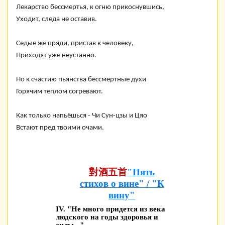
Лекарство бессмертья, к огню прикоснувшись,
Уходит, следа не оставив.
Седые же пряди, пристав к человеку,
Приходят уже неустанно.
Но к счастию пьянства бессмертные духи
Горячим теплом согревают.
Как только напьёшься - Чи Сун-цзы и Цяо
Встают пред твоими очами.
對酒五首
"Пять
стихов о вине" / "К
вину"
IV. "Не много придется из века
людского на годы здоровья и