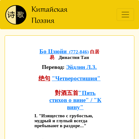
Бо Цзюйи
(772-846)
白居
易
Династия Тан
Перевод:
Эйдлин Л.З.
绝句
"Четверостишия"
對酒五首
"Пять
стихов о вине" / "К
вину"
I. "Изящество с грубостью,
мудрый и глупый всегда
пребывают в раздоре..."